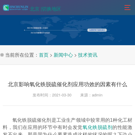
北京 |
切换地区
❊ 当前所在位置：
首页
>
新闻中心
>
技术资讯
北京影响氧化铁脱硫催化剂应用功效的因素有什么
发布时间：2021-03-30
来源：admin
氧化铁脱硫催化剂是工业生产领域中较常用的1种化工材
料，我们在应用的环节中有时会发觉
氧化铁脱硫剂
的性能激
发不出来，那是因为什么要素造成这样的状况的呢？下边小