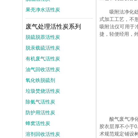
果壳净水活性炭
吸附法净化
式加工工艺，不
废气处理活性炭系列
吸附法仅可用于
捷，轻便经用，
脱硫脱萘活性炭
脱汞载硫活性炭
有机废气活性炭
油气回收活性炭
氧化铁脱硫剂
垃圾焚烧活性炭
除氨气活性炭
防护用活性炭
酸气废气净
蜂窝活性炭
胶衣层厚不小于0
溶剂回收活性炭
术规范规定铺设树