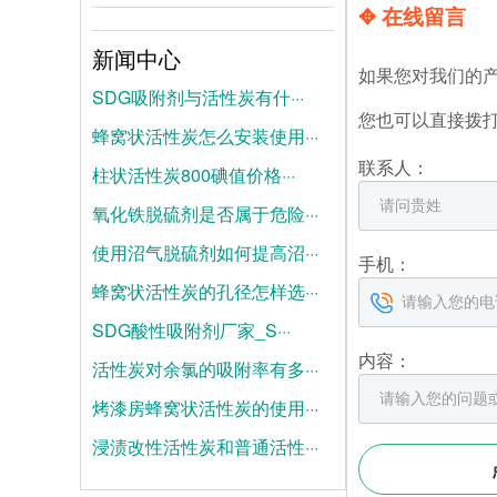
✥ 在线留言
新闻中心
如果您对我们的
SDG吸附剂与活性炭有什···
您也可以直接拨
蜂窝状活性炭怎么安装使用···
2026-08-04
联系人：
柱状活性炭800碘值价格···
2026-07-28
氧化铁脱硫剂是否属于危险···
2026-07-21
使用沼气脱硫剂如何提高沼···
2025-06-19
手机：
蜂窝状活性炭的孔径怎样选···
2025-06-12
SDG酸性吸附剂厂家_S···
2025-06-05
内容：
活性炭对余氯的吸附率有多···
2025-05-28
烤漆房蜂窝状活性炭的使用···
2025-05-21
浸渍改性活性炭和普通活性···
2025-05-14
2025-05-07