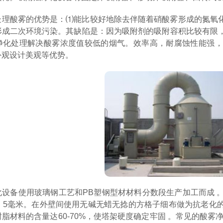
处理酸雾的优势是：⑴能比较好地除去伴随着硝酸雾形成的氮氧
形成二次环境污染。其缺陷是：因为吸附剂的吸附容积比较有限
净化处理解决酸雾浓度值较低的烟气。效率高，耐腐蚀性能强，
外观设计美观等优势。
化设备使用玻璃钢工艺和PB塑钢型材材料分数段生产加工而成 
. 5毫米。在外壁间使用无碱无蜡无捻的方格子细布做为抗老化
脂材料的含量达60-70%，使塔架硬度确定牢固 。常见的酸雾