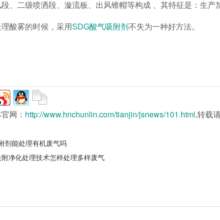
风段、二级喷洒段、漩流板、出风锥帽等构成 、其特征是：生产
处理酸雾的时候，采用
SDG酸气吸附剂
不失为一种好方法。
林官网：
http://www.hnchunlin.com/tianjin/jsnews/101.html
,转载
吸附剂能处理有机废气吗
吸附净化处理技术怎样处理多样废气