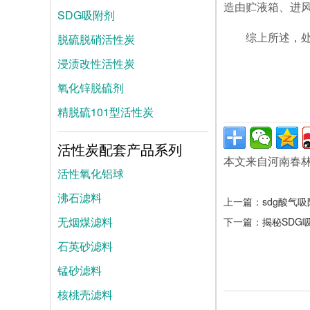
造由贮液箱、进
SDG吸附剂
脱硫脱硝活性炭
综上所述，
浸渍改性活性炭
氧化锌脱硫剂
精脱硫101型活性炭
活性炭配套产品系列
本文来自河南春
活性氧化铝球
沸石滤料
上一篇：
sdg酸气
无烟煤滤料
下一篇：
揭秘SDG
石英砂滤料
锰砂滤料
核桃壳滤料