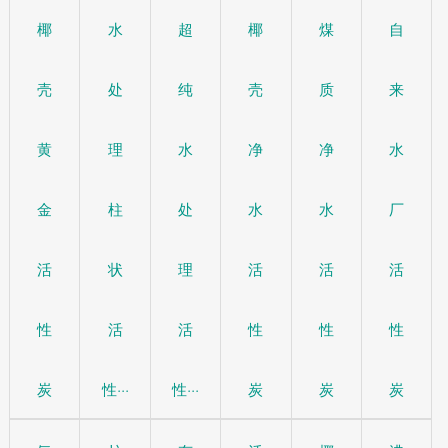
椰
水
超
椰
煤
自
壳
处
纯
壳
质
来
黄
理
水
净
净
水
金
柱
处
水
水
厂
活
状
理
活
活
活
性
活
活
性
性
性
炭
性···
性···
炭
炭
炭