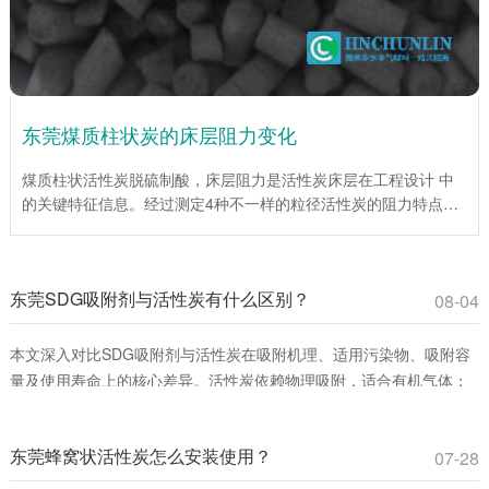
东莞煤质柱状炭的床层阻力变化
煤质柱状活性炭脱硫制酸，床层阻力是活性炭床层在工程设计 中
的关键特征信息。经过测定4种不一样的粒径活性炭的阻力特点，
为工程设计提供了重要依据。试验说明，在层流区，平均阻力系数
伴随着Re数的增大而降低；当层流向紊流过渡区时，平均阻力系
数伴随着Re数的增大而增大。入口处效应仅为低Re数，床层总阻
东莞SDG吸附剂与活性炭有什么区别？
力较小时对床层平均阻力系数影响很大。活性炭(1mm)床层平均阻
08-04
力系数伴随着床层高度的增加而增加，活性炭(4mm、6mm、
10mm)床层平均阻力系数伴随着床层高度的增大而下降。
本文深入对比SDG吸附剂与活性炭在吸附机理、适用污染物、吸附容
量及使用寿命上的核心差异。活性炭依赖物理吸附，适合有机气体；
SDG吸附剂通过化学反应**去除酸性、碱性及重金属蒸气。环保工程
师和采购人员可通过此文选择**吸附材料，提升治理效率并降低成本。
东莞蜂窝状活性炭怎么安装使用？
07-28