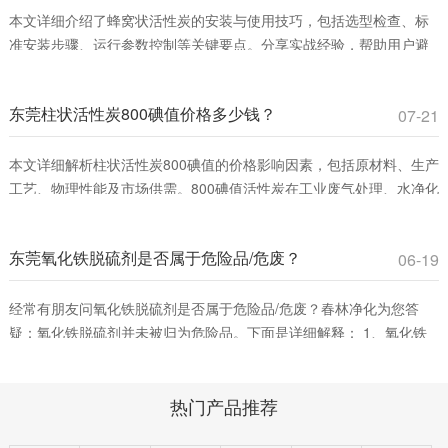
本文详细介绍了蜂窝状活性炭的安装与使用技巧，包括选型检查、标
准安装步骤、运行参数控制等关键要点。分享实战经验，帮助用户避
免常见误区，提升VOCs吸附效率，确保安全运行。适合工业废气治理
和室内空气净化领域从业者参考。
东莞柱状活性炭800碘值价格多少钱？
07-21
本文详细解析柱状活性炭800碘值的价格影响因素，包括原材料、生产
工艺、物理性能及市场供需。800碘值活性炭在工业废气处理、水净化
等领域具有高性价比，适合平衡吸附效率与成本。春林净化材料提供
优质产品，助您优化采购决策。
东莞氧化铁脱硫剂是否属于危险品/危废？
06-19
经常有朋友问氧化铁脱硫剂是否属于危险品/危废？春林净化为您答
疑：氧化铁脱硫剂并未被归为危险品。下面是详细解释： 1、氧化铁
脱硫剂的分类。氧化铁脱硫剂这是一种固态脱硫催化剂，主要用在脱
除燃料、原料或其它物料中的游离硫或硫化合物。它通过将废气中的
热门产品推荐
含硫化合物化学吸附到脱硫催化剂小孔中，改变其化学组成从而净化
气