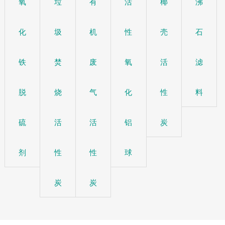
氧
垃
有
活
椰
沸
化
圾
机
性
壳
石
铁
焚
废
氧
活
滤
脱
烧
气
化
性
料
硫
活
活
铝
炭
剂
性
性
球
炭
炭