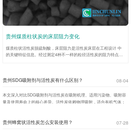
贵州煤质柱状炭的床层阻力变化
煤质柱状活性炭脱硫制酸，床层阻力是活性炭床层在工程设计 中
的关键特征信息。经过测定4种不一样的粒径活性炭的阻力特点，
为工程设计提供了重要依据。试验说明，在层流区，平均阻力系数
伴随着Re数的增大而降低；当层流向紊流过渡区时，平均阻力系
数伴随着Re数的增大而增大。入口处效应仅为低Re数，床层总阻
贵州SDG吸附剂与活性炭有什么区别？
力较小时对床层平均阻力系数影响很大。活性炭(1mm)床层平均阻
08-04
力系数伴随着床层高度的增加而增加，活性炭(4mm、6mm、
10mm)床层平均阻力系数伴随着床层高度的增大而下降。
本文深入对比SDG吸附剂与活性炭在吸附机理、适用污染物、吸附容
量及使用寿命上的核心差异。活性炭依赖物理吸附，适合有机气体；
SDG吸附剂通过化学反应**去除酸性、碱性及重金属蒸气。环保工程
师和采购人员可通过此文选择**吸附材料，提升治理效率并降低成本。
贵州蜂窝状活性炭怎么安装使用？
07-28