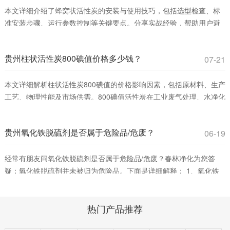
本文详细介绍了蜂窝状活性炭的安装与使用技巧，包括选型检查、标
准安装步骤、运行参数控制等关键要点。分享实战经验，帮助用户避
免常见误区，提升VOCs吸附效率，确保安全运行。适合工业废气治理
和室内空气净化领域从业者参考。
贵州柱状活性炭800碘值价格多少钱？
07-21
本文详细解析柱状活性炭800碘值的价格影响因素，包括原材料、生产
工艺、物理性能及市场供需。800碘值活性炭在工业废气处理、水净化
等领域具有高性价比，适合平衡吸附效率与成本。春林净化材料提供
优质产品，助您优化采购决策。
贵州氧化铁脱硫剂是否属于危险品/危废？
06-19
经常有朋友问氧化铁脱硫剂是否属于危险品/危废？春林净化为您答
疑：氧化铁脱硫剂并未被归为危险品。下面是详细解释： 1、氧化铁
脱硫剂的分类。氧化铁脱硫剂这是一种固态脱硫催化剂，主要用在脱
除燃料、原料或其它物料中的游离硫或硫化合物。它通过将废气中的
热门产品推荐
含硫化合物化学吸附到脱硫催化剂小孔中，改变其化学组成从而净化
气