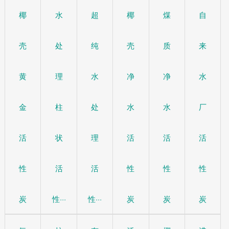
椰
水
超
椰
煤
自
壳
处
纯
壳
质
来
黄
理
水
净
净
水
金
柱
处
水
水
厂
活
状
理
活
活
活
性
活
活
性
性
性
炭
性···
性···
炭
炭
炭