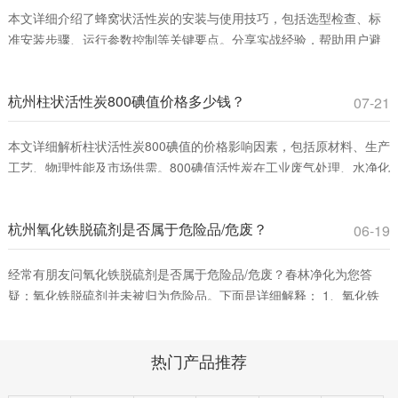
本文详细介绍了蜂窝状活性炭的安装与使用技巧，包括选型检查、标
准安装步骤、运行参数控制等关键要点。分享实战经验，帮助用户避
免常见误区，提升VOCs吸附效率，确保安全运行。适合工业废气治理
和室内空气净化领域从业者参考。
杭州柱状活性炭800碘值价格多少钱？
07-21
本文详细解析柱状活性炭800碘值的价格影响因素，包括原材料、生产
工艺、物理性能及市场供需。800碘值活性炭在工业废气处理、水净化
等领域具有高性价比，适合平衡吸附效率与成本。春林净化材料提供
优质产品，助您优化采购决策。
杭州氧化铁脱硫剂是否属于危险品/危废？
06-19
经常有朋友问氧化铁脱硫剂是否属于危险品/危废？春林净化为您答
疑：氧化铁脱硫剂并未被归为危险品。下面是详细解释： 1、氧化铁
脱硫剂的分类。氧化铁脱硫剂这是一种固态脱硫催化剂，主要用在脱
除燃料、原料或其它物料中的游离硫或硫化合物。它通过将废气中的
热门产品推荐
含硫化合物化学吸附到脱硫催化剂小孔中，改变其化学组成从而净化
气