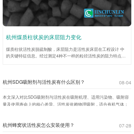
杭州煤质柱状炭的床层阻力变化
煤质柱状活性炭脱硫制酸，床层阻力是活性炭床层在工程设计 中
的关键特征信息。经过测定4种不一样的粒径活性炭的阻力特点，
为工程设计提供了重要依据。试验说明，在层流区，平均阻力系数
伴随着Re数的增大而降低；当层流向紊流过渡区时，平均阻力系
数伴随着Re数的增大而增大。入口处效应仅为低Re数，床层总阻
杭州SDG吸附剂与活性炭有什么区别？
力较小时对床层平均阻力系数影响很大。活性炭(1mm)床层平均阻
08-04
力系数伴随着床层高度的增加而增加，活性炭(4mm、6mm、
10mm)床层平均阻力系数伴随着床层高度的增大而下降。
本文深入对比SDG吸附剂与活性炭在吸附机理、适用污染物、吸附容
量及使用寿命上的核心差异。活性炭依赖物理吸附，适合有机气体；
SDG吸附剂通过化学反应**去除酸性、碱性及重金属蒸气。环保工程
师和采购人员可通过此文选择**吸附材料，提升治理效率并降低成本。
杭州蜂窝状活性炭怎么安装使用？
07-28