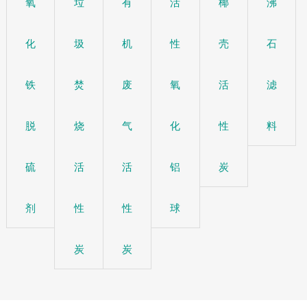
氧
垃
有
活
椰
沸
化
圾
机
性
壳
石
铁
焚
废
氧
活
滤
脱
烧
气
化
性
料
硫
活
活
铝
炭
剂
性
性
球
炭
炭