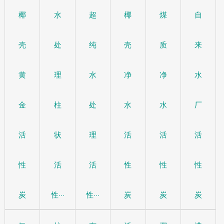
椰
水
超
椰
煤
自
壳
处
纯
壳
质
来
黄
理
水
净
净
水
金
柱
处
水
水
厂
活
状
理
活
活
活
性
活
活
性
性
性
炭
性···
性···
炭
炭
炭