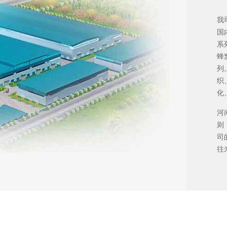
我
国
系
蜂
列
织
化
河
则
司
往