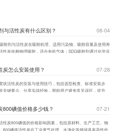
附剂与活性炭有什么区别？
08-04
G吸附剂与活性炭在吸附机理、适用污染物、吸附容量及使用寿
活性炭依赖物理吸附，适合有机气体；SDG吸附剂通过化学反
碱性及重金属蒸气。环保工程师和采购人员可通过此文选择**吸
效率并降低成本。
性炭怎么安装使用？
07-28
窝状活性炭的安装与使用技巧，包括选型检查、标准安装步
等关键要点。分享实战经验，帮助用户避免常见误区，提升
，确保安全运行。适合工业废气治理和室内空气净化领域从业者
炭800碘值价格多少钱？
07-21
活性炭800碘值的价格影响因素，包括原材料、生产工艺、物
。800碘值活性炭在工业废气处理、水净化等领域具有高性价