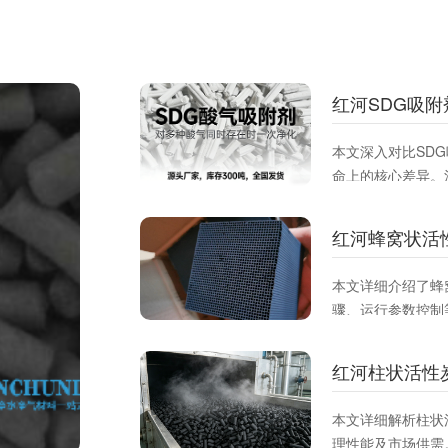
红河SDG吸
本文深入对比SD
命上的核心差异。
应**去除酸性、
附材料，提升治理
红河蜂窝状活
本文详细介绍了蜂
骤、运行参数控制
VOCs吸附效率
参考。
红河柱状活性
本文详细解析柱状
理性能及市场供需