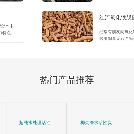
比，适合平衡吸附
策。
红河氧化铁脱
设计 中
经常有朋友问氧化
力特点，
脱硫剂并未被归为
阻力系
平均阻力
脱硫剂这是一种固
，床层总
硫或硫化合物。它
)床层平
变其化学组成从而
、
而下降。
热门产品推荐
超纯水处理活性···
椰壳净水活性炭