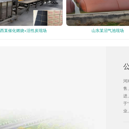
西某催化燃烧+活性炭现场
山东某沼气池现场
！
河
售
进
于
业