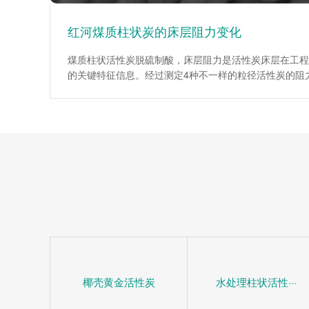
红河煤质柱状炭的床层阻力变化
煤质柱状活性炭脱硫制酸，床层阻力是活性炭床层在工程
的关键特征信息。经过测定4种不一样的粒径活性炭的阻
为工程设计提供了重要依据。试验说明，在层流区，平均
数伴随着Re数的增大而降低；当层流向紊流过渡区时，
系数伴随着Re数的增大而增大。入口处效应仅为低Re数
阻力较小时对床层平均阻力系数影响很大。活性炭(1mm
均阻力系数伴随着床层高度的增加而增加，活性炭(4mm
6mm、10mm)床层平均阻力系数伴随着床层高度的增大
椰壳黄金活性炭
水处理柱状活性···