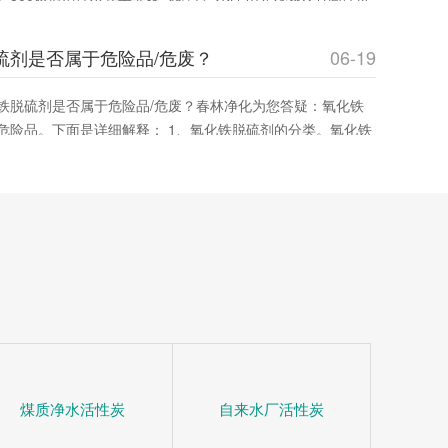
效率与成本。春林净化材料提供优质产品，助您优化采购决
硫剂是否属于危险品/危废？
06-19
铁脱硫剂是否属于危险品/危废？春林净化为您答疑：氧化铁
危险品。下面是详细解释： 1、氧化铁脱硫剂的分类。氧化铁
态脱硫催化剂，主要用在脱除燃料、原料或其它物料中的游离
通过将废气中的含硫化合物化学吸附到脱硫催化剂小孔中，改
净化气
煤质净水活性炭
自来水厂活性炭