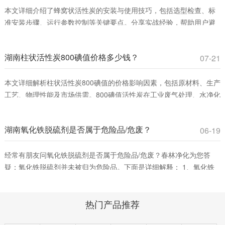
本文详细介绍了蜂窝状活性炭的安装与使用技巧，包括选型检查、标
准安装步骤、运行参数控制等关键要点。分享实战经验，帮助用户避
免常见误区，提升VOCs吸附效率，确保安全运行。适合工业废气治理
和室内空气净化领域从业者参考。
湖南柱状活性炭800碘值价格多少钱？
07-21
本文详细解析柱状活性炭800碘值的价格影响因素，包括原材料、生产
工艺、物理性能及市场供需。800碘值活性炭在工业废气处理、水净化
等领域具有高性价比，适合平衡吸附效率与成本。春林净化材料提供
优质产品，助您优化采购决策。
湖南氧化铁脱硫剂是否属于危险品/危废？
06-19
经常有朋友问氧化铁脱硫剂是否属于危险品/危废？春林净化为您答
疑：氧化铁脱硫剂并未被归为危险品。下面是详细解释： 1、氧化铁
脱硫剂的分类。氧化铁脱硫剂这是一种固态脱硫催化剂，主要用在脱
除燃料、原料或其它物料中的游离硫或硫化合物。它通过将废气中的
热门产品推荐
含硫化合物化学吸附到脱硫催化剂小孔中，改变其化学组成从而净化
气