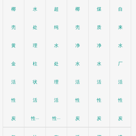
椰
水
超
椰
煤
自
壳
处
纯
壳
质
来
黄
理
水
净
净
水
金
柱
处
水
水
厂
活
状
理
活
活
活
性
活
活
性
性
性
炭
性···
性···
炭
炭
炭