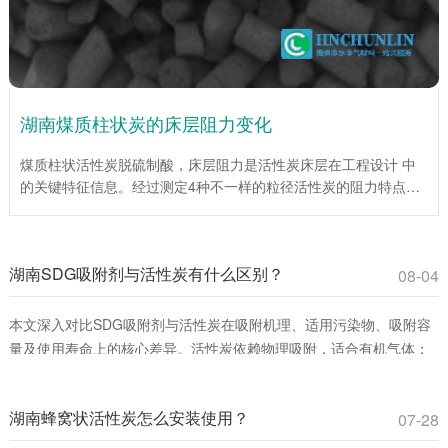
湖南煤质柱状炭的床层阻力变化
煤质柱状活性炭脱硫制酸，床层阻力是活性炭床层在工程设计 中
的关键特征信息。经过测定4种不一样的粒径活性炭的阻力特点，
为工程设计提供了重要依据。试验说明，在层流区，平均阻力系数
伴随着Re数的增大而降低；当层流向紊流过渡区时，平均阻力系
数伴随着Re数的增大而增大。入口处效应仅为低Re数，床层总阻
湖南SDG吸附剂与活性炭有什么区别？
力较小时对床层平均阻力系数影响很大。活性炭(1mm)床层平均阻
08-04
力系数伴随着床层高度的增加而增加，活性炭(4mm、6mm、
10mm)床层平均阻力系数伴随着床层高度的增大而下降。
本文深入对比SDG吸附剂与活性炭在吸附机理、适用污染物、吸附容
量及使用寿命上的核心差异。活性炭依赖物理吸附，适合有机气体；
SDG吸附剂通过化学反应**去除酸性、碱性及重金属蒸气。环保工程
师和采购人员可通过此文选择**吸附材料，提升治理效率并降低成本。
湖南蜂窝状活性炭怎么安装使用？
07-28