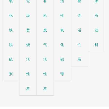
氧
垃
有
活
椰
沸
化
圾
机
性
壳
石
铁
焚
废
氧
活
滤
脱
烧
气
化
性
料
硫
活
活
铝
炭
剂
性
性
球
炭
炭