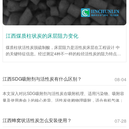
江西煤质柱状炭的床层阻力变化
煤质柱状活性炭脱硫制酸，床层阻力是活性炭床层在工程设计 中
的关键特征信息。经过测定4种不一样的粒径活性炭的阻力特点，
为工程设计提供了重要依据。试验说明，在层流区，平均阻力系数
伴随着Re数的增大而降低；当层流向紊流过渡区时，平均阻力系
数伴随着Re数的增大而增大。入口处效应仅为低Re数，床层总阻
江西SDG吸附剂与活性炭有什么区别？
力较小时对床层平均阻力系数影响很大。活性炭(1mm)床层平均阻
08-04
力系数伴随着床层高度的增加而增加，活性炭(4mm、6mm、
10mm)床层平均阻力系数伴随着床层高度的增大而下降。
本文深入对比SDG吸附剂与活性炭在吸附机理、适用污染物、吸附容
量及使用寿命上的核心差异。活性炭依赖物理吸附，适合有机气体；
SDG吸附剂通过化学反应**去除酸性、碱性及重金属蒸气。环保工程
师和采购人员可通过此文选择**吸附材料，提升治理效率并降低成本。
江西蜂窝状活性炭怎么安装使用？
07-28