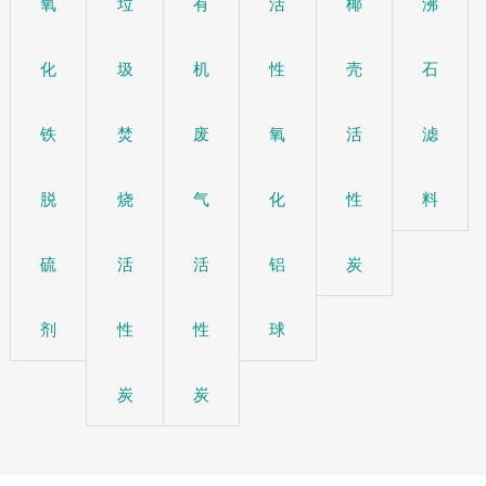
氧
垃
有
活
椰
沸
化
圾
机
性
壳
石
铁
焚
废
氧
活
滤
脱
烧
气
化
性
料
硫
活
活
铝
炭
剂
性
性
球
炭
炭