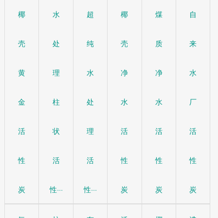
椰
水
超
椰
煤
自
壳
处
纯
壳
质
来
黄
理
水
净
净
水
金
柱
处
水
水
厂
活
状
理
活
活
活
性
活
活
性
性
性
炭
性···
性···
炭
炭
炭