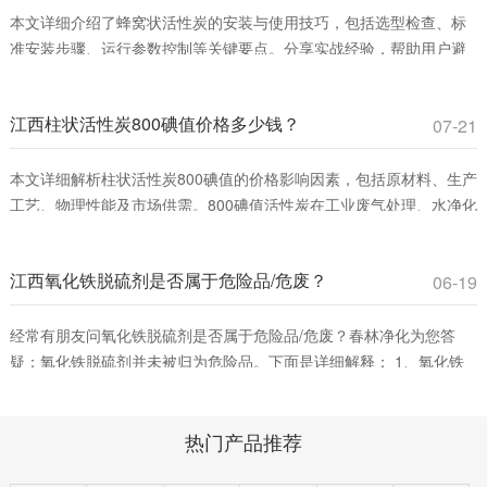
本文详细介绍了蜂窝状活性炭的安装与使用技巧，包括选型检查、标
准安装步骤、运行参数控制等关键要点。分享实战经验，帮助用户避
免常见误区，提升VOCs吸附效率，确保安全运行。适合工业废气治理
和室内空气净化领域从业者参考。
江西柱状活性炭800碘值价格多少钱？
07-21
本文详细解析柱状活性炭800碘值的价格影响因素，包括原材料、生产
工艺、物理性能及市场供需。800碘值活性炭在工业废气处理、水净化
等领域具有高性价比，适合平衡吸附效率与成本。春林净化材料提供
优质产品，助您优化采购决策。
江西氧化铁脱硫剂是否属于危险品/危废？
06-19
经常有朋友问氧化铁脱硫剂是否属于危险品/危废？春林净化为您答
疑：氧化铁脱硫剂并未被归为危险品。下面是详细解释： 1、氧化铁
脱硫剂的分类。氧化铁脱硫剂这是一种固态脱硫催化剂，主要用在脱
除燃料、原料或其它物料中的游离硫或硫化合物。它通过将废气中的
热门产品推荐
含硫化合物化学吸附到脱硫催化剂小孔中，改变其化学组成从而净化
气