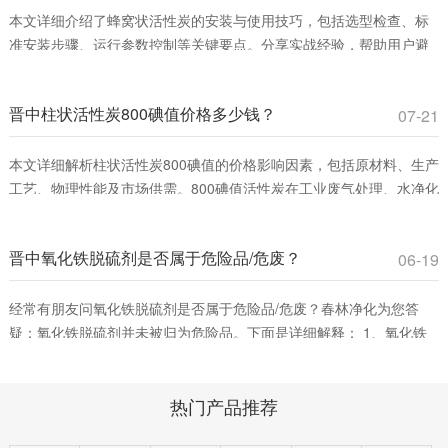
本文详细介绍了蜂窝状活性炭的安装与使用技巧，包括选型检查、标
准安装步骤、运行参数控制等关键要点。分享实战经验，帮助用户避
免常见误区，提升VOCs吸附效率，确保安全运行。适合工业废气治理
和室内空气净化领域从业者参考。
晋中柱状活性炭800碘值价格多少钱？
07-21
本文详细解析柱状活性炭800碘值的价格影响因素，包括原材料、生产
工艺、物理性能及市场供需。800碘值活性炭在工业废气处理、水净化
等领域具有高性价比，适合平衡吸附效率与成本。春林净化材料提供
优质产品，助您优化采购决策。
晋中氧化铁脱硫剂是否属于危险品/危废？
06-19
经常有朋友问氧化铁脱硫剂是否属于危险品/危废？春林净化为您答
疑：氧化铁脱硫剂并未被归为危险品。下面是详细解释： 1、氧化铁
脱硫剂的分类。氧化铁脱硫剂这是一种固态脱硫催化剂，主要用在脱
除燃料、原料或其它物料中的游离硫或硫化合物。它通过将废气中的
热门产品推荐
含硫化合物化学吸附到脱硫催化剂小孔中，改变其化学组成从而净化
气