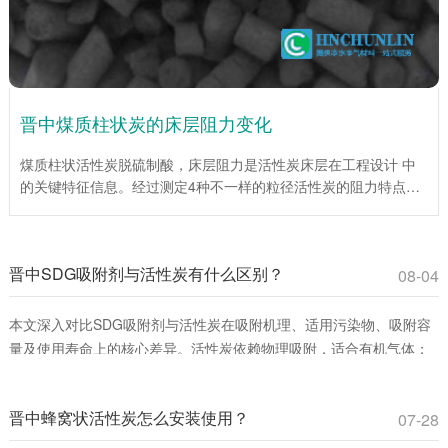
晋中煤质柱状炭的床层阻力变化
煤质柱状活性炭脱硫制酸，床层阻力是活性炭床层在工程设计 中
的关键特征信息。经过测定4种不一样的粒径活性炭的阻力特点，
为工程设计提供了重要依据。试验说明，在层流区，平均阻力系数
伴随着Re数的增大而降低；当层流向紊流过渡区时，平均阻力系
数伴随着Re数的增大而增大。入口处效应仅为低Re数，床层总阻
晋中SDG吸附剂与活性炭有什么区别？
力较小时对床层平均阻力系数影响很大。活性炭(1mm)床层平均阻
08-04
力系数伴随着床层高度的增加而增加，活性炭(4mm、6mm、
10mm)床层平均阻力系数伴随着床层高度的增大而下降。
本文深入对比SDG吸附剂与活性炭在吸附机理、适用污染物、吸附容
量及使用寿命上的核心差异。活性炭依赖物理吸附，适合有机气体；
SDG吸附剂通过化学反应**去除酸性、碱性及重金属蒸气。环保工程
师和采购人员可通过此文选择**吸附材料，提升治理效率并降低成本。
晋中蜂窝状活性炭怎么安装使用？
07-28