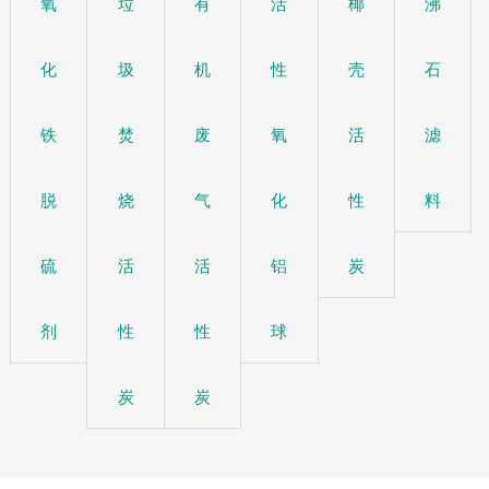
氧
垃
有
活
椰
沸
化
圾
机
性
壳
石
铁
焚
废
氧
活
滤
脱
烧
气
化
性
料
硫
活
活
铝
炭
剂
性
性
球
炭
炭