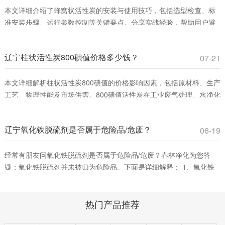
本文详细介绍了蜂窝状活性炭的安装与使用技巧，包括选型检查、标
准安装步骤、运行参数控制等关键要点。分享实战经验，帮助用户避
免常见误区，提升VOCs吸附效率，确保安全运行。适合工业废气治理
和室内空气净化领域从业者参考。
辽宁柱状活性炭800碘值价格多少钱？
07-21
本文详细解析柱状活性炭800碘值的价格影响因素，包括原材料、生产
工艺、物理性能及市场供需。800碘值活性炭在工业废气处理、水净化
等领域具有高性价比，适合平衡吸附效率与成本。春林净化材料提供
优质产品，助您优化采购决策。
辽宁氧化铁脱硫剂是否属于危险品/危废？
06-19
经常有朋友问氧化铁脱硫剂是否属于危险品/危废？春林净化为您答
疑：氧化铁脱硫剂并未被归为危险品。下面是详细解释： 1、氧化铁
脱硫剂的分类。氧化铁脱硫剂这是一种固态脱硫催化剂，主要用在脱
除燃料、原料或其它物料中的游离硫或硫化合物。它通过将废气中的
热门产品推荐
含硫化合物化学吸附到脱硫催化剂小孔中，改变其化学组成从而净化
气