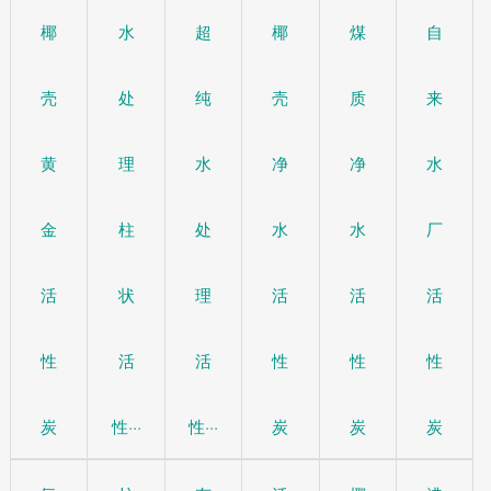
椰
水
超
椰
煤
自
壳
处
纯
壳
质
来
黄
理
水
净
净
水
金
柱
处
水
水
厂
活
状
理
活
活
活
性
活
活
性
性
性
炭
性···
性···
炭
炭
炭