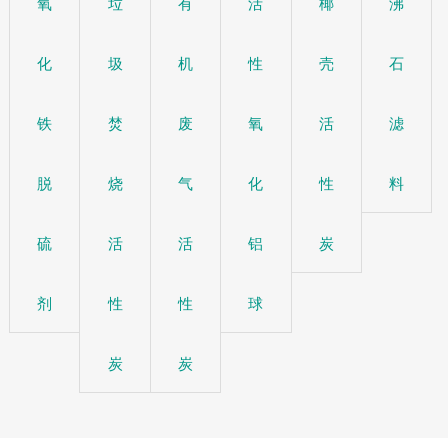
氧
垃
有
活
椰
沸
化
圾
机
性
壳
石
铁
焚
废
氧
活
滤
脱
烧
气
化
性
料
硫
活
活
铝
炭
剂
性
性
球
炭
炭