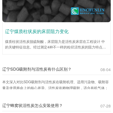
辽宁煤质柱状炭的床层阻力变化
煤质柱状活性炭脱硫制酸，床层阻力是活性炭床层在工程设计 中
的关键特征信息。经过测定4种不一样的粒径活性炭的阻力特点，
为工程设计提供了重要依据。试验说明，在层流区，平均阻力系数
伴随着Re数的增大而降低；当层流向紊流过渡区时，平均阻力系
数伴随着Re数的增大而增大。入口处效应仅为低Re数，床层总阻
辽宁SDG吸附剂与活性炭有什么区别？
力较小时对床层平均阻力系数影响很大。活性炭(1mm)床层平均阻
08-04
力系数伴随着床层高度的增加而增加，活性炭(4mm、6mm、
10mm)床层平均阻力系数伴随着床层高度的增大而下降。
本文深入对比SDG吸附剂与活性炭在吸附机理、适用污染物、吸附容
量及使用寿命上的核心差异。活性炭依赖物理吸附，适合有机气体；
SDG吸附剂通过化学反应**去除酸性、碱性及重金属蒸气。环保工程
师和采购人员可通过此文选择**吸附材料，提升治理效率并降低成本。
辽宁蜂窝状活性炭怎么安装使用？
07-28