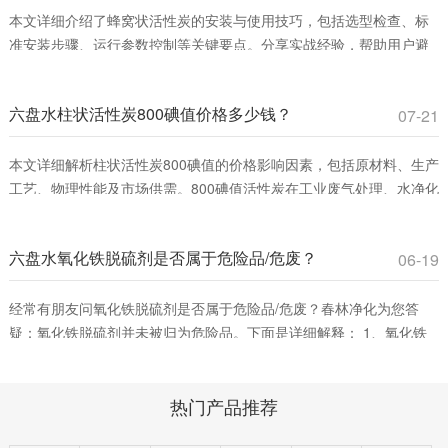
本文详细介绍了蜂窝状活性炭的安装与使用技巧，包括选型检查、标
准安装步骤、运行参数控制等关键要点。分享实战经验，帮助用户避
免常见误区，提升VOCs吸附效率，确保安全运行。适合工业废气治理
和室内空气净化领域从业者参考。
六盘水柱状活性炭800碘值价格多少钱？
07-21
本文详细解析柱状活性炭800碘值的价格影响因素，包括原材料、生产
工艺、物理性能及市场供需。800碘值活性炭在工业废气处理、水净化
等领域具有高性价比，适合平衡吸附效率与成本。春林净化材料提供
优质产品，助您优化采购决策。
六盘水氧化铁脱硫剂是否属于危险品/危废？
06-19
经常有朋友问氧化铁脱硫剂是否属于危险品/危废？春林净化为您答
疑：氧化铁脱硫剂并未被归为危险品。下面是详细解释： 1、氧化铁
脱硫剂的分类。氧化铁脱硫剂这是一种固态脱硫催化剂，主要用在脱
除燃料、原料或其它物料中的游离硫或硫化合物。它通过将废气中的
热门产品推荐
含硫化合物化学吸附到脱硫催化剂小孔中，改变其化学组成从而净化
气