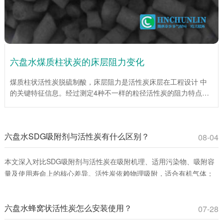
六盘水煤质柱状炭的床层阻力变化
煤质柱状活性炭脱硫制酸，床层阻力是活性炭床层在工程设计 中
的关键特征信息。经过测定4种不一样的粒径活性炭的阻力特点，
为工程设计提供了重要依据。试验说明，在层流区，平均阻力系数
伴随着Re数的增大而降低；当层流向紊流过渡区时，平均阻力系
数伴随着Re数的增大而增大。入口处效应仅为低Re数，床层总阻
六盘水SDG吸附剂与活性炭有什么区别？
力较小时对床层平均阻力系数影响很大。活性炭(1mm)床层平均阻
08-04
力系数伴随着床层高度的增加而增加，活性炭(4mm、6mm、
10mm)床层平均阻力系数伴随着床层高度的增大而下降。
本文深入对比SDG吸附剂与活性炭在吸附机理、适用污染物、吸附容
量及使用寿命上的核心差异。活性炭依赖物理吸附，适合有机气体；
SDG吸附剂通过化学反应**去除酸性、碱性及重金属蒸气。环保工程
师和采购人员可通过此文选择**吸附材料，提升治理效率并降低成本。
六盘水蜂窝状活性炭怎么安装使用？
07-28