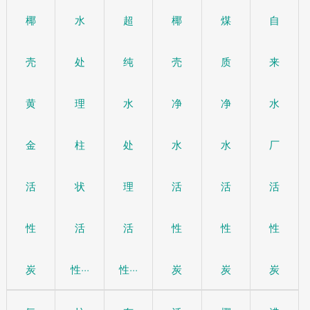
椰
水
超
椰
煤
自
壳
处
纯
壳
质
来
黄
理
水
净
净
水
金
柱
处
水
水
厂
活
状
理
活
活
活
性
活
活
性
性
性
炭
性···
性···
炭
炭
炭