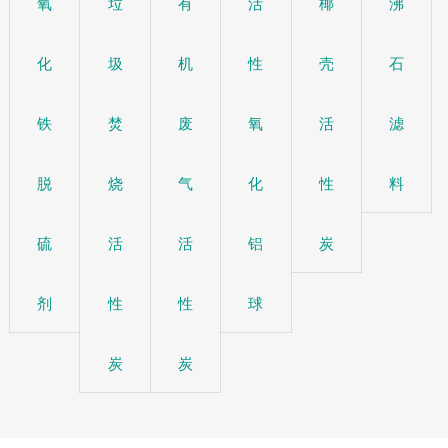
氧
垃
有
活
椰
沸
化
圾
机
性
壳
石
铁
焚
废
氧
活
滤
脱
烧
气
化
性
料
硫
活
活
铝
炭
剂
性
性
球
炭
炭