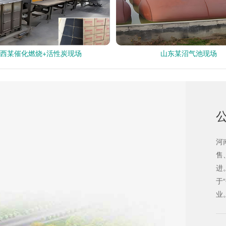
西某催化燃烧+活性炭现场
山东某沼气池现场
！
河
售
进
于
业