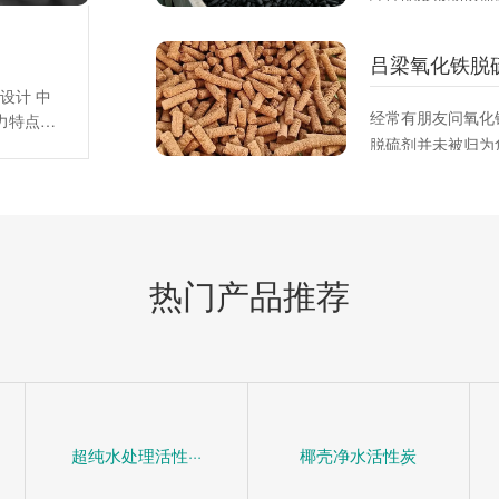
比，适合平衡吸附
策。
吕梁氧化铁脱
设计 中
经常有朋友问氧化
力特点，
脱硫剂并未被归为
阻力系
平均阻力
脱硫剂这是一种固
，床层总
硫或硫化合物。它
)床层平
变其化学组成从而
、
而下降。
热门产品推荐
超纯水处理活性···
椰壳净水活性炭