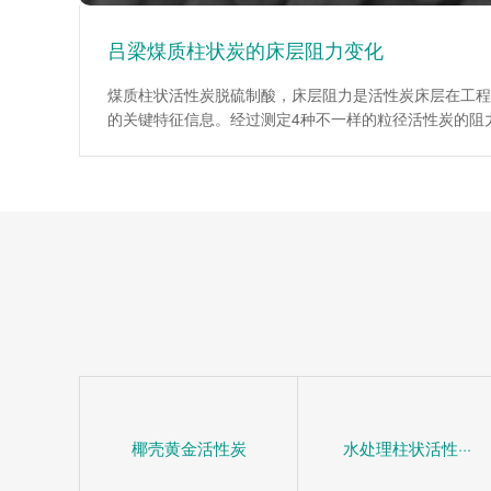
吕梁煤质柱状炭的床层阻力变化
煤质柱状活性炭脱硫制酸，床层阻力是活性炭床层在工程
的关键特征信息。经过测定4种不一样的粒径活性炭的阻
为工程设计提供了重要依据。试验说明，在层流区，平均
数伴随着Re数的增大而降低；当层流向紊流过渡区时，
系数伴随着Re数的增大而增大。入口处效应仅为低Re数
阻力较小时对床层平均阻力系数影响很大。活性炭(1mm
均阻力系数伴随着床层高度的增加而增加，活性炭(4mm
6mm、10mm)床层平均阻力系数伴随着床层高度的增大
椰壳黄金活性炭
水处理柱状活性···