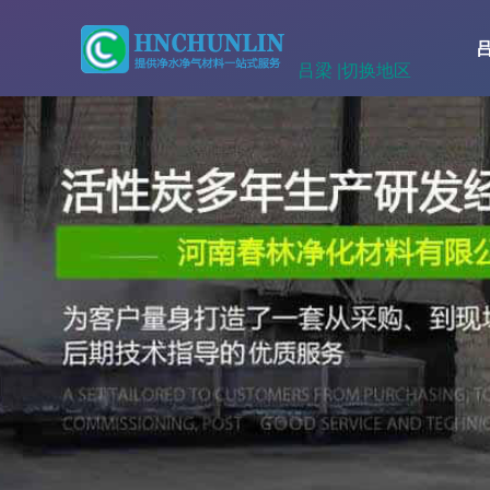
吕梁 |
切换地区