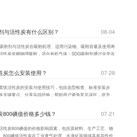
附剂与活性炭有什么区别？
08-04
G吸附剂与活性炭在吸附机理、适用污染物、吸附容量及使用寿
活性炭依赖物理吸附，适合有机气体；SDG吸附剂通过化学反
碱性及重金属蒸气。环保工程师和采购人员可通过此文选择**吸
效率并降低成本。
性炭怎么安装使用？
07-28
窝状活性炭的安装与使用技巧，包括选型检查、标准安装步
等关键要点。分享实战经验，帮助用户避免常见误区，提升
，确保安全运行。适合工业废气治理和室内空气净化领域从业者
炭800碘值价格多少钱？
07-21
活性炭800碘值的价格影响因素，包括原材料、生产工艺、物
。800碘值活性炭在工业废气处理、水净化等领域具有高性价