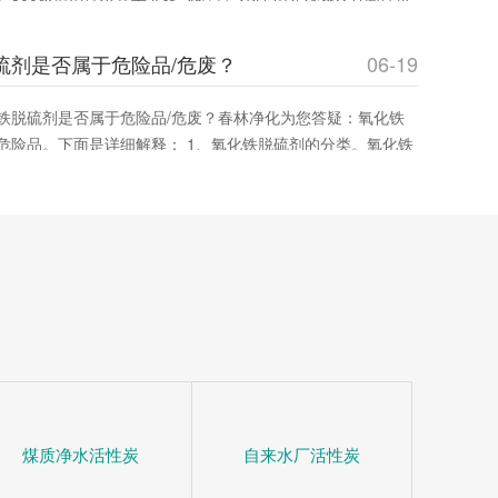
效率与成本。春林净化材料提供优质产品，助您优化采购决
硫剂是否属于危险品/危废？
06-19
铁脱硫剂是否属于危险品/危废？春林净化为您答疑：氧化铁
危险品。下面是详细解释： 1、氧化铁脱硫剂的分类。氧化铁
态脱硫催化剂，主要用在脱除燃料、原料或其它物料中的游离
通过将废气中的含硫化合物化学吸附到脱硫催化剂小孔中，改
净化气
煤质净水活性炭
自来水厂活性炭