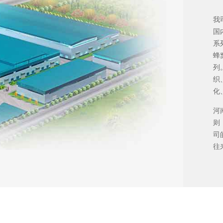
我
国
系
蜂
列
织
化
河
则
司
往