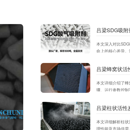
吕梁SDG吸
本文深入对比SD
命上的核心差异。
应**去除酸性、
附材料，提升治理
吕梁蜂窝状活
本文详细介绍了蜂
骤、运行参数控制
VOCs吸附效率
参考。
吕梁柱状活性
本文详细解析柱状
理性能及市场供需