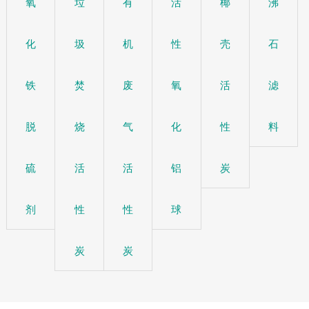
氧
垃
有
活
椰
沸
化
圾
机
性
壳
石
铁
焚
废
氧
活
滤
脱
烧
气
化
性
料
硫
活
活
铝
炭
剂
性
性
球
炭
炭