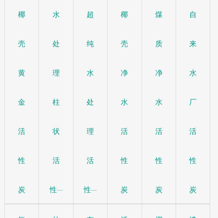
椰
水
超
椰
煤
自
壳
处
纯
壳
质
来
黄
理
水
净
净
水
金
柱
处
水
水
厂
活
状
理
活
活
活
性
活
活
性
性
性
炭
性···
性···
炭
炭
炭