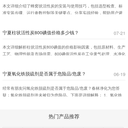
本文详细介绍了蜂窝状活性炭的安装与使用技巧，包括选型检查、标
准安装步骤、运行参数控制等关键要点。分享实战经验，帮助用户避
免常见误区，提升VOCs吸附效率，确保安全运行。适合工业废气治理
和室内空气净化领域从业者参考。
宁夏柱状活性炭800碘值价格多少钱？
07-21
本文详细解析柱状活性炭800碘值的价格影响因素，包括原材料、生产
工艺、物理性能及市场供需。800碘值活性炭在工业废气处理、水净化
等领域具有高性价比，适合平衡吸附效率与成本。春林净化材料提供
优质产品，助您优化采购决策。
宁夏氧化铁脱硫剂是否属于危险品/危废？
06-19
经常有朋友问氧化铁脱硫剂是否属于危险品/危废？春林净化为您答
疑：氧化铁脱硫剂并未被归为危险品。下面是详细解释： 1、氧化铁
脱硫剂的分类。氧化铁脱硫剂这是一种固态脱硫催化剂，主要用在脱
除燃料、原料或其它物料中的游离硫或硫化合物。它通过将废气中的
热门产品推荐
含硫化合物化学吸附到脱硫催化剂小孔中，改变其化学组成从而净化
气