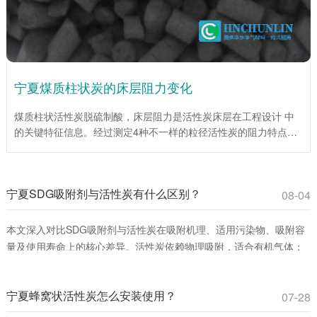
宁夏煤质柱状炭的床层阻力变化
煤质柱状活性炭脱硫制酸，床层阻力是活性炭床层在工程设计 中
的关键特征信息。经过测定4种不一样的粒径活性炭的阻力特点，
为工程设计提供了重要依据。试验说明，在层流区，平均阻力系数
伴随着Re数的增大而降低；当层流向紊流过渡区时，平均阻力系
数伴随着Re数的增大而增大。入口处效应仅为低Re数，床层总阻
宁夏SDG吸附剂与活性炭有什么区别？
力较小时对床层平均阻力系数影响很大。活性炭(1mm)床层平均阻
08-04
力系数伴随着床层高度的增加而增加，活性炭(4mm、6mm、
10mm)床层平均阻力系数伴随着床层高度的增大而下降。
本文深入对比SDG吸附剂与活性炭在吸附机理、适用污染物、吸附容
量及使用寿命上的核心差异。活性炭依赖物理吸附，适合有机气体；
SDG吸附剂通过化学反应**去除酸性、碱性及重金属蒸气。环保工程
师和采购人员可通过此文选择**吸附材料，提升治理效率并降低成本。
宁夏蜂窝状活性炭怎么安装使用？
07-28