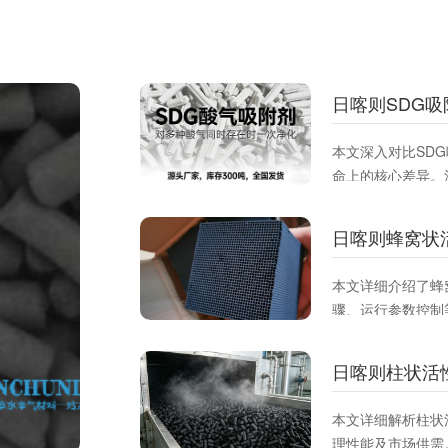
日喀则SDG
本文深入对比SD
命上的核心差异。
应**去除酸性、
附材料，提升治理
日喀则蜂窝状
本文详细介绍了蜂
骤、运行参数控制
VOCs吸附效率
参考。
日喀则柱状活
本文详细解析柱状
理性能及市场供需