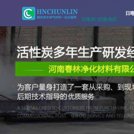
日
日喀则 |
切换地区