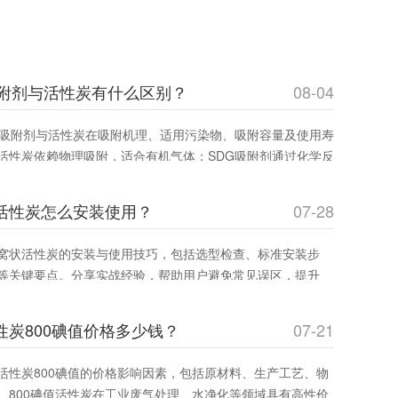
吸附剂与活性炭有什么区别？
08-04
G吸附剂与活性炭在吸附机理、适用污染物、吸附容量及使用寿
活性炭依赖物理吸附，适合有机气体；SDG吸附剂通过化学反
碱性及重金属蒸气。环保工程师和采购人员可通过此文选择**吸
效率并降低成本。
活性炭怎么安装使用？
07-28
窝状活性炭的安装与使用技巧，包括选型检查、标准安装步
等关键要点。分享实战经验，帮助用户避免常见误区，提升
，确保安全运行。适合工业废气治理和室内空气净化领域从业者
性炭800碘值价格多少钱？
07-21
活性炭800碘值的价格影响因素，包括原材料、生产工艺、物
。800碘值活性炭在工业废气处理、水净化等领域具有高性价