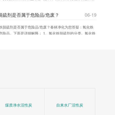
效率与成本。春林净化材料提供优质产品，助您优化采购决
脱硫剂是否属于危险品/危废？
06-19
铁脱硫剂是否属于危险品/危废？春林净化为您答疑：氧化铁
危险品。下面是详细解释： 1、氧化铁脱硫剂的分类。氧化铁
态脱硫催化剂，主要用在脱除燃料、原料或其它物料中的游离
通过将废气中的含硫化合物化学吸附到脱硫催化剂小孔中，改
净化气
煤质净水活性炭
自来水厂活性炭