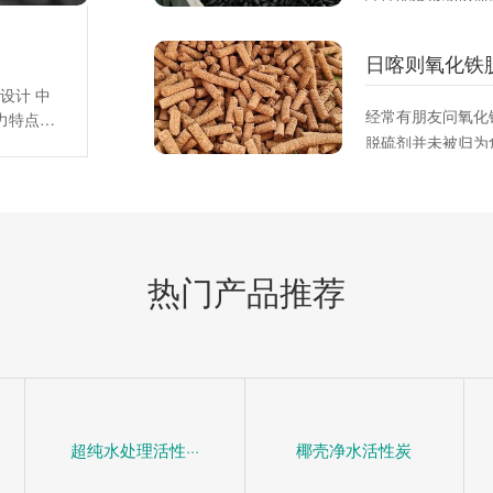
比，适合平衡吸附
策。
日喀则氧化铁
设计 中
经常有朋友问氧化
力特点，
脱硫剂并未被归为
阻力系
平均阻力
脱硫剂这是一种固
，床层总
硫或硫化合物。它
)床层平
变其化学组成从而
、
而下降。
热门产品推荐
超纯水处理活性···
椰壳净水活性炭