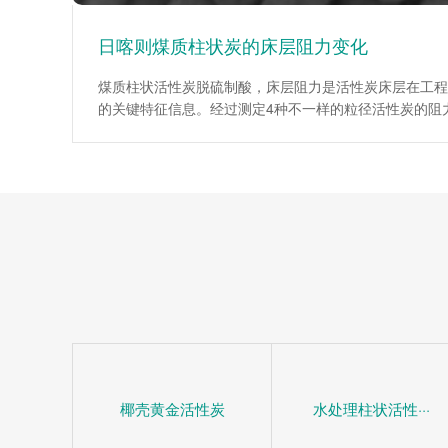
日喀则煤质柱状炭的床层阻力变化
煤质柱状活性炭脱硫制酸，床层阻力是活性炭床层在工程
的关键特征信息。经过测定4种不一样的粒径活性炭的阻
为工程设计提供了重要依据。试验说明，在层流区，平均
数伴随着Re数的增大而降低；当层流向紊流过渡区时，
系数伴随着Re数的增大而增大。入口处效应仅为低Re数
阻力较小时对床层平均阻力系数影响很大。活性炭(1mm
均阻力系数伴随着床层高度的增加而增加，活性炭(4mm
6mm、10mm)床层平均阻力系数伴随着床层高度的增大
椰壳黄金活性炭
水处理柱状活性···