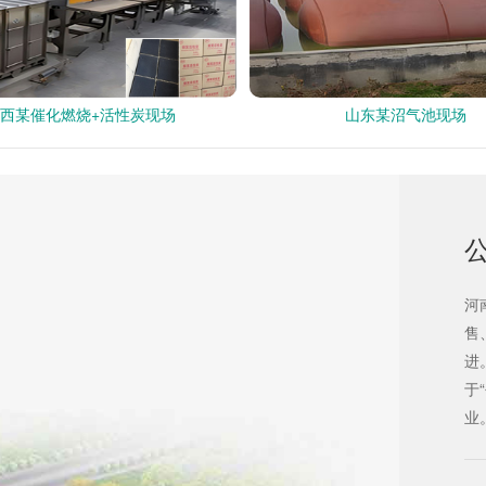
西某催化燃烧+活性炭现场
山东某沼气池现场
！
河
售
进
于
业