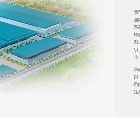
我
国
系
蜂
列
织
化
河
则
司
往