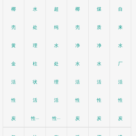
椰
水
超
椰
煤
自
壳
处
纯
壳
质
来
黄
理
水
净
净
水
金
柱
处
水
水
厂
活
状
理
活
活
活
性
活
活
性
性
性
炭
性···
性···
炭
炭
炭