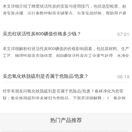
本文详细介绍了蜂窝状活性炭的安装与使用技巧，包括选型检查、标
准安装步骤、运行参数控制等关键要点。分享实战经验，帮助用户避
免常见误区，提升VOCs吸附效率，确保安全运行。适合工业废气治理
和室内空气净化领域从业者参考。
吴忠柱状活性炭800碘值价格多少钱？
07-21
本文详细解析柱状活性炭800碘值的价格影响因素，包括原材料、生产
工艺、物理性能及市场供需。800碘值活性炭在工业废气处理、水净化
等领域具有高性价比，适合平衡吸附效率与成本。春林净化材料提供
优质产品，助您优化采购决策。
吴忠氧化铁脱硫剂是否属于危险品/危废？
06-19
经常有朋友问氧化铁脱硫剂是否属于危险品/危废？春林净化为您答
疑：氧化铁脱硫剂并未被归为危险品。下面是详细解释： 1、氧化铁
脱硫剂的分类。氧化铁脱硫剂这是一种固态脱硫催化剂，主要用在脱
除燃料、原料或其它物料中的游离硫或硫化合物。它通过将废气中的
热门产品推荐
含硫化合物化学吸附到脱硫催化剂小孔中，改变其化学组成从而净化
气