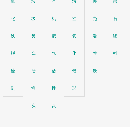
氧
垃
有
活
椰
沸
化
圾
机
性
壳
石
铁
焚
废
氧
活
滤
脱
烧
气
化
性
料
硫
活
活
铝
炭
剂
性
性
球
炭
炭