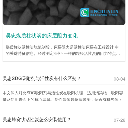
吴忠煤质柱状炭的床层阻力变化
煤质柱状活性炭脱硫制酸，床层阻力是活性炭床层在工程设计 中
的关键特征信息。经过测定4种不一样的粒径活性炭的阻力特点，
为工程设计提供了重要依据。试验说明，在层流区，平均阻力系数
伴随着Re数的增大而降低；当层流向紊流过渡区时，平均阻力系
数伴随着Re数的增大而增大。入口处效应仅为低Re数，床层总阻
吴忠SDG吸附剂与活性炭有什么区别？
力较小时对床层平均阻力系数影响很大。活性炭(1mm)床层平均阻
08-04
力系数伴随着床层高度的增加而增加，活性炭(4mm、6mm、
10mm)床层平均阻力系数伴随着床层高度的增大而下降。
本文深入对比SDG吸附剂与活性炭在吸附机理、适用污染物、吸附容
量及使用寿命上的核心差异。活性炭依赖物理吸附，适合有机气体；
SDG吸附剂通过化学反应**去除酸性、碱性及重金属蒸气。环保工程
师和采购人员可通过此文选择**吸附材料，提升治理效率并降低成本。
吴忠蜂窝状活性炭怎么安装使用？
07-28