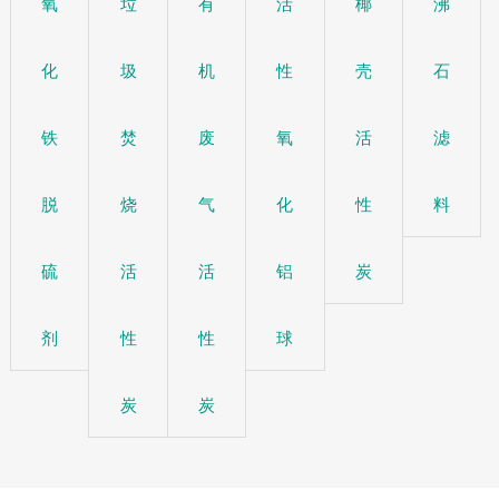
氧
垃
有
活
椰
沸
化
圾
机
性
壳
石
铁
焚
废
氧
活
滤
脱
烧
气
化
性
料
硫
活
活
铝
炭
剂
性
性
球
炭
炭