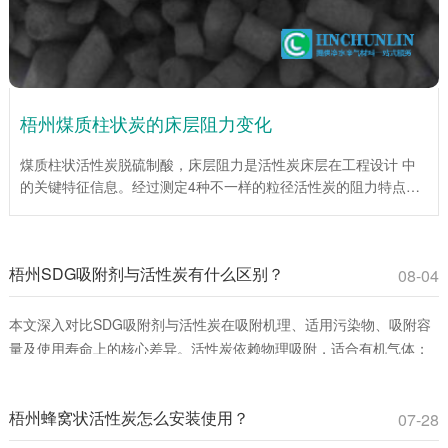
梧州煤质柱状炭的床层阻力变化
煤质柱状活性炭脱硫制酸，床层阻力是活性炭床层在工程设计 中
的关键特征信息。经过测定4种不一样的粒径活性炭的阻力特点，
为工程设计提供了重要依据。试验说明，在层流区，平均阻力系数
伴随着Re数的增大而降低；当层流向紊流过渡区时，平均阻力系
数伴随着Re数的增大而增大。入口处效应仅为低Re数，床层总阻
梧州SDG吸附剂与活性炭有什么区别？
力较小时对床层平均阻力系数影响很大。活性炭(1mm)床层平均阻
08-04
力系数伴随着床层高度的增加而增加，活性炭(4mm、6mm、
10mm)床层平均阻力系数伴随着床层高度的增大而下降。
本文深入对比SDG吸附剂与活性炭在吸附机理、适用污染物、吸附容
量及使用寿命上的核心差异。活性炭依赖物理吸附，适合有机气体；
SDG吸附剂通过化学反应**去除酸性、碱性及重金属蒸气。环保工程
师和采购人员可通过此文选择**吸附材料，提升治理效率并降低成本。
梧州蜂窝状活性炭怎么安装使用？
07-28