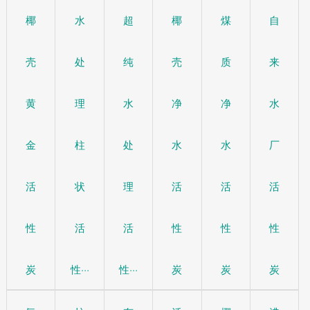
椰
水
超
椰
煤
自
壳
处
纯
壳
质
来
黄
理
水
净
净
水
金
柱
处
水
水
厂
活
状
理
活
活
活
性
活
活
性
性
性
炭
性···
性···
炭
炭
炭