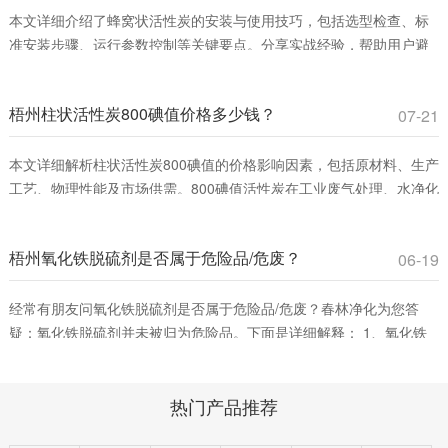
本文详细介绍了蜂窝状活性炭的安装与使用技巧，包括选型检查、标
准安装步骤、运行参数控制等关键要点。分享实战经验，帮助用户避
免常见误区，提升VOCs吸附效率，确保安全运行。适合工业废气治理
和室内空气净化领域从业者参考。
梧州柱状活性炭800碘值价格多少钱？
07-21
本文详细解析柱状活性炭800碘值的价格影响因素，包括原材料、生产
工艺、物理性能及市场供需。800碘值活性炭在工业废气处理、水净化
等领域具有高性价比，适合平衡吸附效率与成本。春林净化材料提供
优质产品，助您优化采购决策。
梧州氧化铁脱硫剂是否属于危险品/危废？
06-19
经常有朋友问氧化铁脱硫剂是否属于危险品/危废？春林净化为您答
疑：氧化铁脱硫剂并未被归为危险品。下面是详细解释： 1、氧化铁
脱硫剂的分类。氧化铁脱硫剂这是一种固态脱硫催化剂，主要用在脱
除燃料、原料或其它物料中的游离硫或硫化合物。它通过将废气中的
热门产品推荐
含硫化合物化学吸附到脱硫催化剂小孔中，改变其化学组成从而净化
气