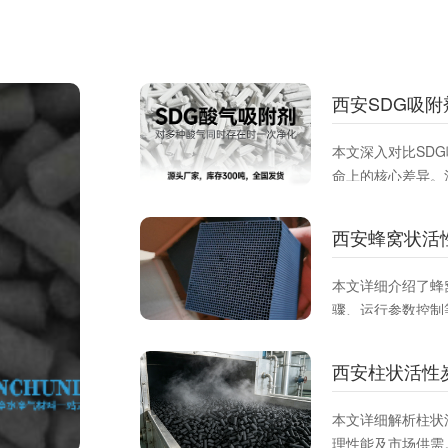
西安SDG吸
本文深入对比SD
命上的核心差异。
应**去除酸性、
附材料，提升治理
西安蜂窝状活
本文详细介绍了蜂
骤、运行参数控制
VOCs吸附效率
参考。
西安柱状活性
本文详细解析柱状
理性能及市场供需