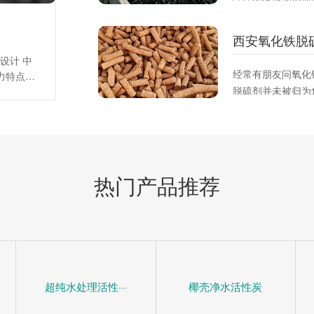
比，适合平衡吸附
策。
西安氧化铁脱
设计 中
经常有朋友问氧化
力特点，
脱硫剂并未被归为
阻力系
平均阻力
脱硫剂这是一种固
，床层总
硫或硫化合物。它
)床层平
变其化学组成从而
、
而下降。
热门产品推荐
超纯水处理活性···
椰壳净水活性炭