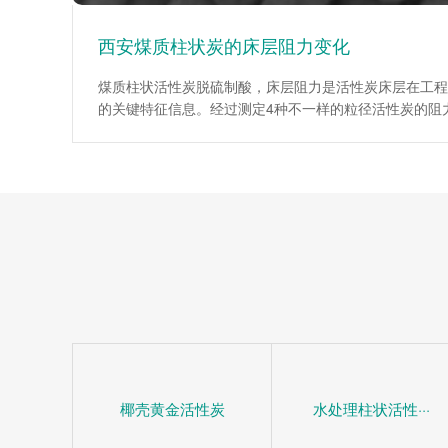
西安煤质柱状炭的床层阻力变化
煤质柱状活性炭脱硫制酸，床层阻力是活性炭床层在工程
的关键特征信息。经过测定4种不一样的粒径活性炭的阻
为工程设计提供了重要依据。试验说明，在层流区，平均
数伴随着Re数的增大而降低；当层流向紊流过渡区时，
系数伴随着Re数的增大而增大。入口处效应仅为低Re数
阻力较小时对床层平均阻力系数影响很大。活性炭(1mm
均阻力系数伴随着床层高度的增加而增加，活性炭(4mm
6mm、10mm)床层平均阻力系数伴随着床层高度的增大
椰壳黄金活性炭
水处理柱状活性···