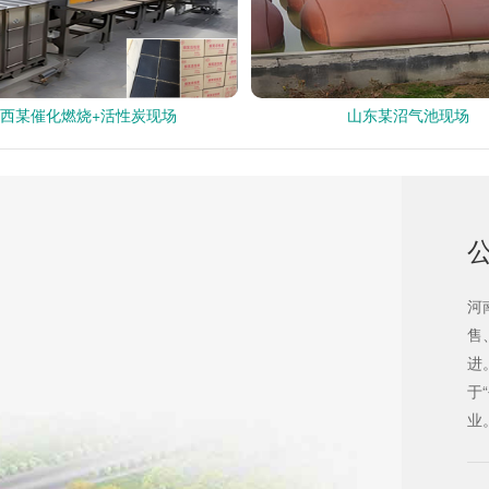
西某催化燃烧+活性炭现场
山东某沼气池现场
！
河
售
进
于
业