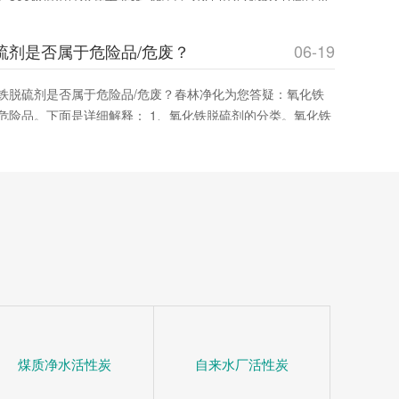
效率与成本。春林净化材料提供优质产品，助您优化采购决
硫剂是否属于危险品/危废？
06-19
铁脱硫剂是否属于危险品/危废？春林净化为您答疑：氧化铁
危险品。下面是详细解释： 1、氧化铁脱硫剂的分类。氧化铁
态脱硫催化剂，主要用在脱除燃料、原料或其它物料中的游离
通过将废气中的含硫化合物化学吸附到脱硫催化剂小孔中，改
净化气
煤质净水活性炭
自来水厂活性炭