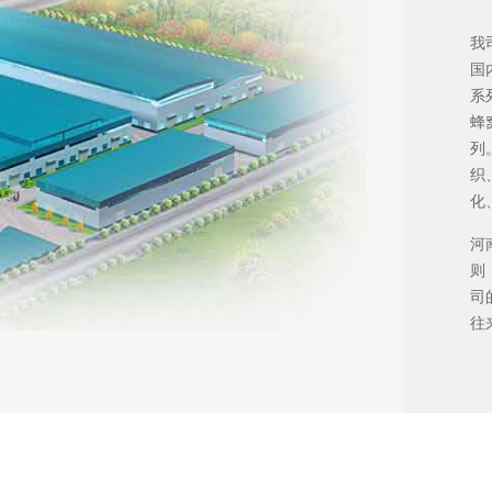
我
国
系
蜂
列
织
化
河
则
司
往