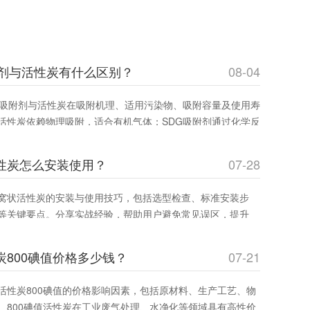
附剂与活性炭有什么区别？
08-04
G吸附剂与活性炭在吸附机理、适用污染物、吸附容量及使用寿
活性炭依赖物理吸附，适合有机气体；SDG吸附剂通过化学反
碱性及重金属蒸气。环保工程师和采购人员可通过此文选择**吸
效率并降低成本。
性炭怎么安装使用？
07-28
窝状活性炭的安装与使用技巧，包括选型检查、标准安装步
等关键要点。分享实战经验，帮助用户避免常见误区，提升
，确保安全运行。适合工业废气治理和室内空气净化领域从业者
炭800碘值价格多少钱？
07-21
活性炭800碘值的价格影响因素，包括原材料、生产工艺、物
。800碘值活性炭在工业废气处理、水净化等领域具有高性价