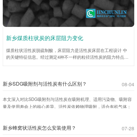
新乡煤质柱状炭的床层阻力变化
煤质柱状活性炭脱硫制酸，床层阻力是活性炭床层在工程设计 中
的关键特征信息。经过测定4种不一样的粒径活性炭的阻力特点，
为工程设计提供了重要依据。试验说明，在层流区，平均阻力系数
伴随着Re数的增大而降低；当层流向紊流过渡区时，平均阻力系
数伴随着Re数的增大而增大。入口处效应仅为低Re数，床层总阻
新乡SDG吸附剂与活性炭有什么区别？
力较小时对床层平均阻力系数影响很大。活性炭(1mm)床层平均阻
08-04
力系数伴随着床层高度的增加而增加，活性炭(4mm、6mm、
10mm)床层平均阻力系数伴随着床层高度的增大而下降。
本文深入对比SDG吸附剂与活性炭在吸附机理、适用污染物、吸附容
量及使用寿命上的核心差异。活性炭依赖物理吸附，适合有机气体；
SDG吸附剂通过化学反应**去除酸性、碱性及重金属蒸气。环保工程
师和采购人员可通过此文选择**吸附材料，提升治理效率并降低成本。
新乡蜂窝状活性炭怎么安装使用？
07-28