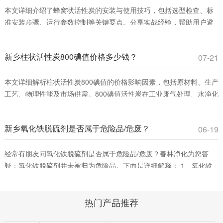
本文详细介绍了蜂窝状活性炭的安装与使用技巧，包括选型检查、标
准安装步骤、运行参数控制等关键要点。分享实战经验，帮助用户避
免常见误区，提升VOCs吸附效率，确保安全运行。适合工业废气治理
和室内空气净化领域从业者参考。
新乡柱状活性炭800碘值价格多少钱？
07-21
本文详细解析柱状活性炭800碘值的价格影响因素，包括原材料、生产
工艺、物理性能及市场供需。800碘值活性炭在工业废气处理、水净化
等领域具有高性价比，适合平衡吸附效率与成本。春林净化材料提供
优质产品，助您优化采购决策。
新乡氧化铁脱硫剂是否属于危险品/危废？
06-19
经常有朋友问氧化铁脱硫剂是否属于危险品/危废？春林净化为您答
疑：氧化铁脱硫剂并未被归为危险品。下面是详细解释： 1、氧化铁
脱硫剂的分类。氧化铁脱硫剂这是一种固态脱硫催化剂，主要用在脱
除燃料、原料或其它物料中的游离硫或硫化合物。它通过将废气中的
热门产品推荐
含硫化合物化学吸附到脱硫催化剂小孔中，改变其化学组成从而净化
气