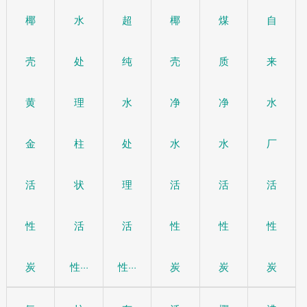
椰
水
超
椰
煤
自
壳
处
纯
壳
质
来
黄
理
水
净
净
水
金
柱
处
水
水
厂
活
状
理
活
活
活
性
活
活
性
性
性
炭
性···
性···
炭
炭
炭