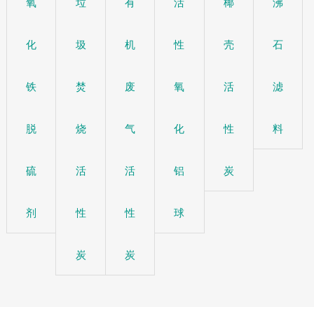
氧
垃
有
活
椰
沸
化
圾
机
性
壳
石
铁
焚
废
氧
活
滤
脱
烧
气
化
性
料
硫
活
活
铝
炭
剂
性
性
球
炭
炭