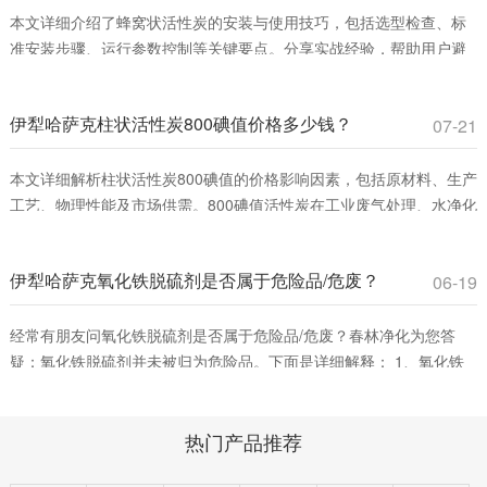
本文详细介绍了蜂窝状活性炭的安装与使用技巧，包括选型检查、标
准安装步骤、运行参数控制等关键要点。分享实战经验，帮助用户避
免常见误区，提升VOCs吸附效率，确保安全运行。适合工业废气治理
和室内空气净化领域从业者参考。
伊犁哈萨克柱状活性炭800碘值价格多少钱？
07-21
本文详细解析柱状活性炭800碘值的价格影响因素，包括原材料、生产
工艺、物理性能及市场供需。800碘值活性炭在工业废气处理、水净化
等领域具有高性价比，适合平衡吸附效率与成本。春林净化材料提供
优质产品，助您优化采购决策。
伊犁哈萨克氧化铁脱硫剂是否属于危险品/危废？
06-19
经常有朋友问氧化铁脱硫剂是否属于危险品/危废？春林净化为您答
疑：氧化铁脱硫剂并未被归为危险品。下面是详细解释： 1、氧化铁
脱硫剂的分类。氧化铁脱硫剂这是一种固态脱硫催化剂，主要用在脱
除燃料、原料或其它物料中的游离硫或硫化合物。它通过将废气中的
热门产品推荐
含硫化合物化学吸附到脱硫催化剂小孔中，改变其化学组成从而净化
气