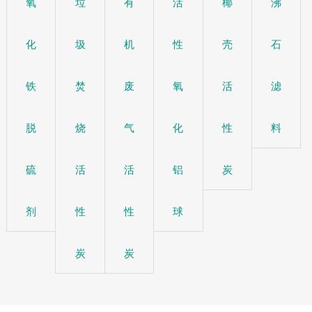
氧
垃
有
活
椰
沸
化
圾
机
性
壳
石
铁
焚
废
氧
活
滤
脱
烧
气
化
性
料
硫
活
活
铝
炭
剂
性
性
球
炭
炭