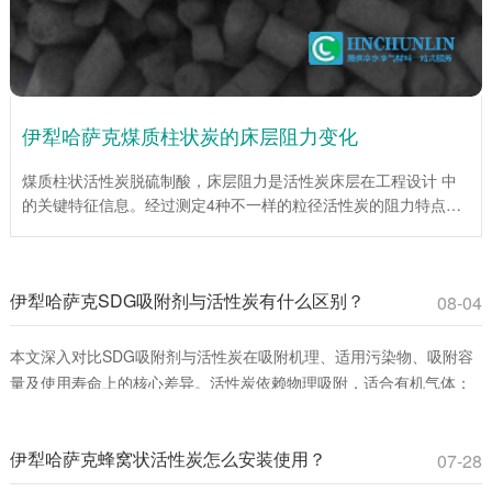
伊犁哈萨克煤质柱状炭的床层阻力变化
煤质柱状活性炭脱硫制酸，床层阻力是活性炭床层在工程设计 中
的关键特征信息。经过测定4种不一样的粒径活性炭的阻力特点，
为工程设计提供了重要依据。试验说明，在层流区，平均阻力系数
伴随着Re数的增大而降低；当层流向紊流过渡区时，平均阻力系
数伴随着Re数的增大而增大。入口处效应仅为低Re数，床层总阻
伊犁哈萨克SDG吸附剂与活性炭有什么区别？
力较小时对床层平均阻力系数影响很大。活性炭(1mm)床层平均阻
08-04
力系数伴随着床层高度的增加而增加，活性炭(4mm、6mm、
10mm)床层平均阻力系数伴随着床层高度的增大而下降。
本文深入对比SDG吸附剂与活性炭在吸附机理、适用污染物、吸附容
量及使用寿命上的核心差异。活性炭依赖物理吸附，适合有机气体；
SDG吸附剂通过化学反应**去除酸性、碱性及重金属蒸气。环保工程
师和采购人员可通过此文选择**吸附材料，提升治理效率并降低成本。
伊犁哈萨克蜂窝状活性炭怎么安装使用？
07-28