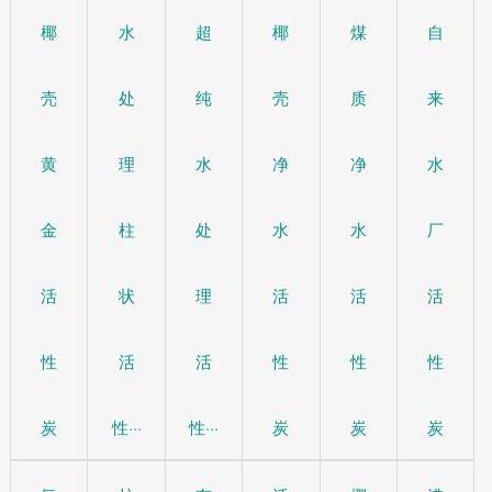
椰
水
超
椰
煤
自
壳
处
纯
壳
质
来
黄
理
水
净
净
水
金
柱
处
水
水
厂
活
状
理
活
活
活
性
活
活
性
性
性
炭
性···
性···
炭
炭
炭