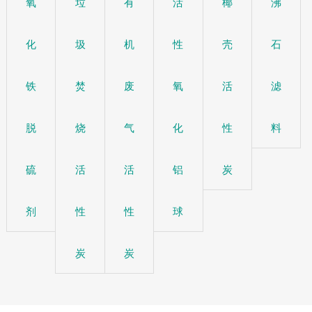
氧
垃
有
活
椰
沸
化
圾
机
性
壳
石
铁
焚
废
氧
活
滤
脱
烧
气
化
性
料
硫
活
活
铝
炭
剂
性
性
球
炭
炭