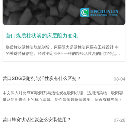
营口煤质柱状炭的床层阻力变化
煤质柱状活性炭脱硫制酸，床层阻力是活性炭床层在工程设计 中
的关键特征信息。经过测定4种不一样的粒径活性炭的阻力特点，
为工程设计提供了重要依据。试验说明，在层流区，平均阻力系数
伴随着Re数的增大而降低；当层流向紊流过渡区时，平均阻力系
数伴随着Re数的增大而增大。入口处效应仅为低Re数，床层总阻
营口SDG吸附剂与活性炭有什么区别？
力较小时对床层平均阻力系数影响很大。活性炭(1mm)床层平均阻
08-04
力系数伴随着床层高度的增加而增加，活性炭(4mm、6mm、
10mm)床层平均阻力系数伴随着床层高度的增大而下降。
本文深入对比SDG吸附剂与活性炭在吸附机理、适用污染物、吸附容
量及使用寿命上的核心差异。活性炭依赖物理吸附，适合有机气体；
SDG吸附剂通过化学反应**去除酸性、碱性及重金属蒸气。环保工程
师和采购人员可通过此文选择**吸附材料，提升治理效率并降低成本。
营口蜂窝状活性炭怎么安装使用？
07-28