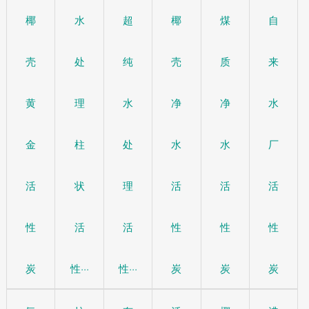
椰
水
超
椰
煤
自
壳
处
纯
壳
质
来
黄
理
水
净
净
水
金
柱
处
水
水
厂
活
状
理
活
活
活
性
活
活
性
性
性
炭
性···
性···
炭
炭
炭