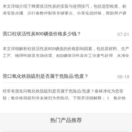
本文详细介绍了蜂窝状活性炭的安装与使用技巧，包括选型检查、标
准安装步骤、运行参数控制等关键要点。分享实战经验，帮助用户避
免常见误区，提升VOCs吸附效率，确保安全运行。适合工业废气治理
和室内空气净化领域从业者参考。
营口柱状活性炭800碘值价格多少钱？
07-21
本文详细解析柱状活性炭800碘值的价格影响因素，包括原材料、生产
工艺、物理性能及市场供需。800碘值活性炭在工业废气处理、水净化
等领域具有高性价比，适合平衡吸附效率与成本。春林净化材料提供
优质产品，助您优化采购决策。
营口氧化铁脱硫剂是否属于危险品/危废？
06-19
经常有朋友问氧化铁脱硫剂是否属于危险品/危废？春林净化为您答
疑：氧化铁脱硫剂并未被归为危险品。下面是详细解释： 1、氧化铁
脱硫剂的分类。氧化铁脱硫剂这是一种固态脱硫催化剂，主要用在脱
除燃料、原料或其它物料中的游离硫或硫化合物。它通过将废气中的
热门产品推荐
含硫化合物化学吸附到脱硫催化剂小孔中，改变其化学组成从而净化
气