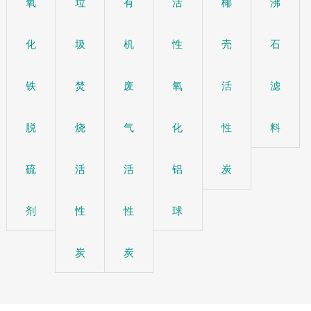
氧
垃
有
活
椰
沸
化
圾
机
性
壳
石
铁
焚
废
氧
活
滤
脱
烧
气
化
性
料
硫
活
活
铝
炭
剂
性
性
球
炭
炭