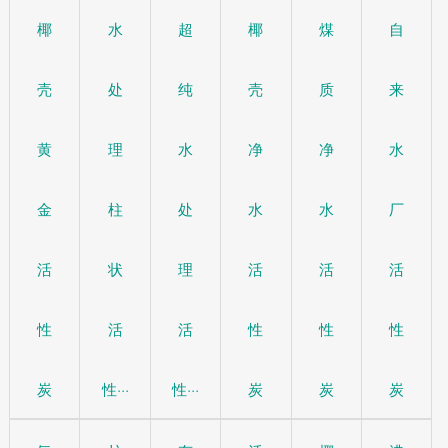
椰
水
超
椰
煤
自
壳
处
纯
壳
质
来
黄
理
水
净
净
水
金
柱
处
水
水
厂
活
状
理
活
活
活
性
活
活
性
性
性
炭
性···
性···
炭
炭
炭