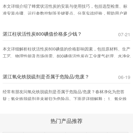
本文详细介绍了蜂窝状活性炭的安装与使用技巧，包括选型检查、标
准安装步骤、运行参数控制等关键要点。分享实战经验，帮助用户避
免常见误区，提升VOCs吸附效率，确保安全运行。适合工业废气治理
和室内空气净化领域从业者参考。
湛江柱状活性炭800碘值价格多少钱？
07-21
本文详细解析柱状活性炭800碘值的价格影响因素，包括原材料、生产
工艺、物理性能及市场供需。800碘值活性炭在工业废气处理、水净化
等领域具有高性价比，适合平衡吸附效率与成本。春林净化材料提供
优质产品，助您优化采购决策。
湛江氧化铁脱硫剂是否属于危险品/危废？
06-19
经常有朋友问氧化铁脱硫剂是否属于危险品/危废？春林净化为您答
疑：氧化铁脱硫剂并未被归为危险品。下面是详细解释： 1、氧化铁
脱硫剂的分类。氧化铁脱硫剂这是一种固态脱硫催化剂，主要用在脱
除燃料、原料或其它物料中的游离硫或硫化合物。它通过将废气中的
热门产品推荐
含硫化合物化学吸附到脱硫催化剂小孔中，改变其化学组成从而净化
气