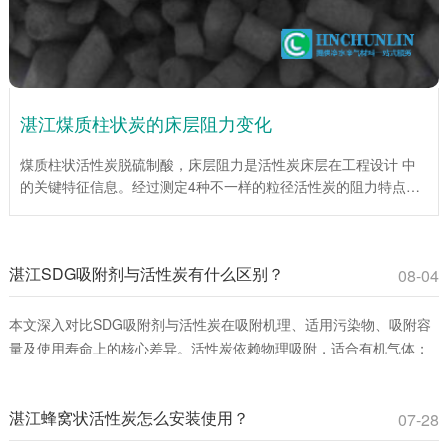
湛江煤质柱状炭的床层阻力变化
煤质柱状活性炭脱硫制酸，床层阻力是活性炭床层在工程设计 中
的关键特征信息。经过测定4种不一样的粒径活性炭的阻力特点，
为工程设计提供了重要依据。试验说明，在层流区，平均阻力系数
伴随着Re数的增大而降低；当层流向紊流过渡区时，平均阻力系
数伴随着Re数的增大而增大。入口处效应仅为低Re数，床层总阻
湛江SDG吸附剂与活性炭有什么区别？
力较小时对床层平均阻力系数影响很大。活性炭(1mm)床层平均阻
08-04
力系数伴随着床层高度的增加而增加，活性炭(4mm、6mm、
10mm)床层平均阻力系数伴随着床层高度的增大而下降。
本文深入对比SDG吸附剂与活性炭在吸附机理、适用污染物、吸附容
量及使用寿命上的核心差异。活性炭依赖物理吸附，适合有机气体；
SDG吸附剂通过化学反应**去除酸性、碱性及重金属蒸气。环保工程
师和采购人员可通过此文选择**吸附材料，提升治理效率并降低成本。
湛江蜂窝状活性炭怎么安装使用？
07-28