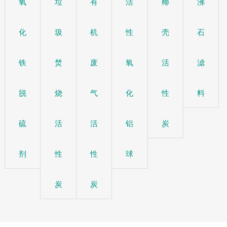
氧
垃
有
活
椰
沸
化
圾
机
性
壳
石
铁
焚
废
氧
活
滤
脱
烧
气
化
性
料
硫
活
活
铝
炭
剂
性
性
球
炭
炭