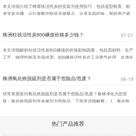
本文详细介绍了蜂窝状活性炭的安装与使用技巧，包括选型检查、标
准安装步骤、运行参数控制等关键要点。分享实战经验，帮助用户避
免常见误区，提升VOCs吸附效率，确保安全运行。适合工业废气治理
和室内空气净化领域从业者参考。
株洲柱状活性炭800碘值价格多少钱？
07-21
本文详细解析柱状活性炭800碘值的价格影响因素，包括原材料、生产
工艺、物理性能及市场供需。800碘值活性炭在工业废气处理、水净化
等领域具有高性价比，适合平衡吸附效率与成本。春林净化材料提供
优质产品，助您优化采购决策。
株洲氧化铁脱硫剂是否属于危险品/危废？
06-19
经常有朋友问氧化铁脱硫剂是否属于危险品/危废？春林净化为您答
疑：氧化铁脱硫剂并未被归为危险品。下面是详细解释： 1、氧化铁
脱硫剂的分类。氧化铁脱硫剂这是一种固态脱硫催化剂，主要用在脱
除燃料、原料或其它物料中的游离硫或硫化合物。它通过将废气中的
热门产品推荐
含硫化合物化学吸附到脱硫催化剂小孔中，改变其化学组成从而净化
气