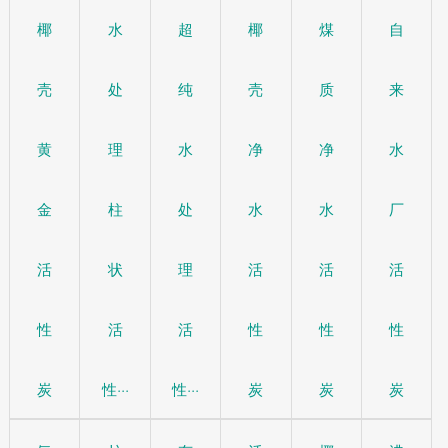
椰
水
超
椰
煤
自
壳
处
纯
壳
质
来
黄
理
水
净
净
水
金
柱
处
水
水
厂
活
状
理
活
活
活
性
活
活
性
性
性
炭
性···
性···
炭
炭
炭