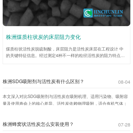
株洲煤质柱状炭的床层阻力变化
煤质柱状活性炭脱硫制酸，床层阻力是活性炭床层在工程设计 中
的关键特征信息。经过测定4种不一样的粒径活性炭的阻力特点，
为工程设计提供了重要依据。试验说明，在层流区，平均阻力系数
伴随着Re数的增大而降低；当层流向紊流过渡区时，平均阻力系
数伴随着Re数的增大而增大。入口处效应仅为低Re数，床层总阻
株洲SDG吸附剂与活性炭有什么区别？
力较小时对床层平均阻力系数影响很大。活性炭(1mm)床层平均阻
08-04
力系数伴随着床层高度的增加而增加，活性炭(4mm、6mm、
10mm)床层平均阻力系数伴随着床层高度的增大而下降。
本文深入对比SDG吸附剂与活性炭在吸附机理、适用污染物、吸附容
量及使用寿命上的核心差异。活性炭依赖物理吸附，适合有机气体；
SDG吸附剂通过化学反应**去除酸性、碱性及重金属蒸气。环保工程
师和采购人员可通过此文选择**吸附材料，提升治理效率并降低成本。
株洲蜂窝状活性炭怎么安装使用？
07-28