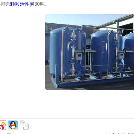
的椰壳
颗粒活性炭
30吨。