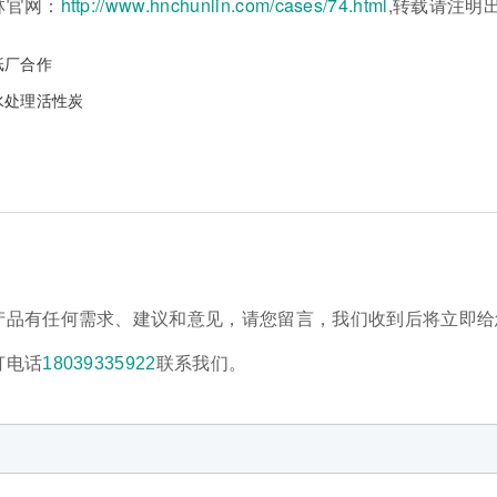
林官网：
http://www.hnchunlin.com/cases/74.html
,转载请注明
纸厂合作
水处理活性炭
产品有任何需求、建议和意见，请您留言，我们收到后将立即给
打电话
18039335922
联系我们。