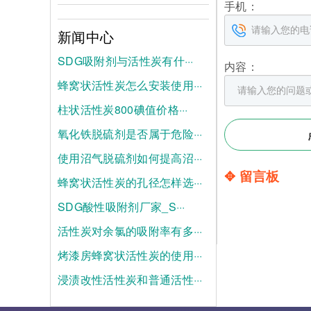
手机：
新闻中心
SDG吸附剂与活性炭有什···
内容：
蜂窝状活性炭怎么安装使用···
2026-08-04
柱状活性炭800碘值价格···
2026-07-28
氧化铁脱硫剂是否属于危险···
2026-07-21
使用沼气脱硫剂如何提高沼···
2025-06-19
✥ 留言板
蜂窝状活性炭的孔径怎样选···
2025-06-12
SDG酸性吸附剂厂家_S···
2025-06-05
活性炭对余氯的吸附率有多···
2025-05-28
烤漆房蜂窝状活性炭的使用···
2025-05-21
浸渍改性活性炭和普通活性···
2025-05-14
2025-05-07