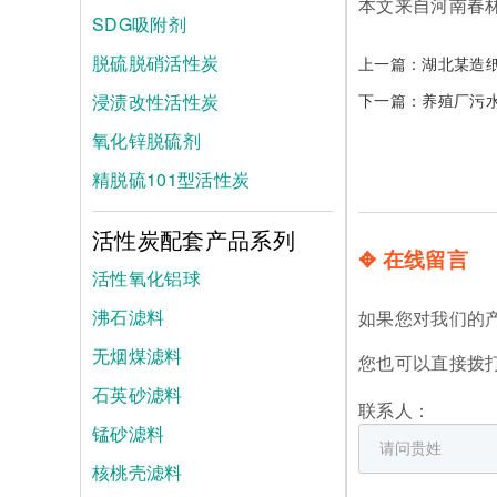
本文来自河南春
SDG吸附剂
脱硫脱硝活性炭
上一篇：
湖北某造
浸渍改性活性炭
下一篇：
养殖厂污
氧化锌脱硫剂
精脱硫101型活性炭
活性炭配套产品系列
✥ 在线留言
活性氧化铝球
沸石滤料
如果您对我们的
无烟煤滤料
您也可以直接拨
石英砂滤料
联系人：
锰砂滤料
核桃壳滤料