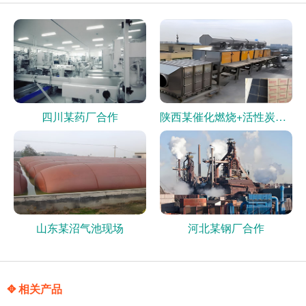
四川某药厂合作
陕西某催化燃烧+活性炭现场
山东某沼气池现场
河北某钢厂合作
✥ 相关产品