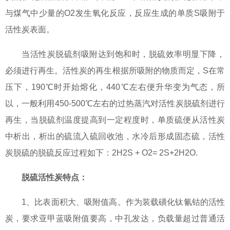
与煤气中少量的O2发生氧化反应，反应生成的单质S吸附于
活性炭表面。
当活性炭脱硫剂吸附达到饱和时，脱硫效率明显下降，
必须进行再生。活性炭的再生根据所吸附的物质而定，S在常
压下，190℃时开始熔化，440℃左右便升华变为气态，所
以，一般利用450-500℃左右的过热蒸汽对活性炭脱硫剂进行
再生，当脱硫剂温度提高到一定程度时，单质硫便从活性炭
中析出，析出的硫流入硫回收池，水冷后形成固态硫，活性
炭脱硫的脱硫反应过程如下：2H2S + O2= 2S+2H2O.
脱硫活性炭特点：
1、比表面积大、吸附值高。作为装载磺化钛氰钴的活性
炭，要求亚甲蓝吸附值要高，中孔发达，负载量超过普通活