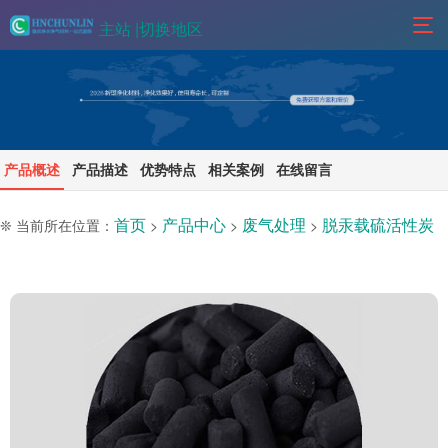
主站 |
切换地区
产品概述
产品描述
优势特点
相关案例
在线留言
首页
产品中心
废气处理
脱汞载硫活性炭
❊ 当前所在位置：
>
>
>