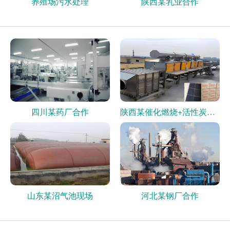
养殖场污水处理
陕西某乳业合作
四川某药厂合作
陕西某催化燃烧+活性炭现场
山东某沼气池现场
河北某钢厂合作