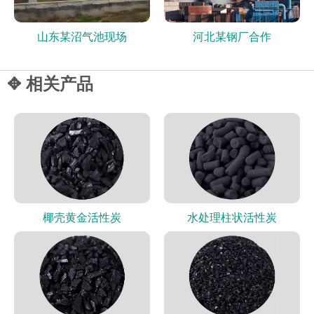
山东某沼气池现场
河北某钢厂合作
✥ 相关产品
椰壳黄金活性炭
水处理柱状活性炭