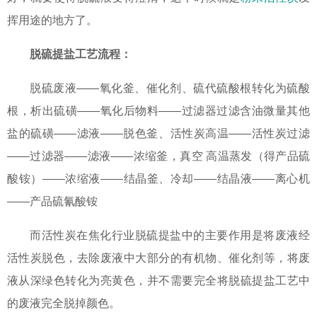
挥用途的地方了。
脱硫提盐工艺流程：
脱硫废液——氧化釜、催化剂、硫代硫酸根转化为硫酸
根，析出硫磺——氧化后物料——过滤器过滤含油微量其他
盐的硫磺——滤液——脱色釜、活性炭高温——活性炭过滤
——过滤器——滤液——浓缩釜，真空 高温蒸发（得产品硫
酸铵）——浓缩液——结晶釜、冷却——结晶液——离心机
——产品硫氰酸铵
而活性炭在焦化行业脱硫提盐中的主要作用是将废液经
活性炭脱色，去除废液中大部分的有机物、催化剂等，将废
液从深绿色转化为亮黄色，并不需要完全将脱硫提盐工艺中
的废液完全脱掉颜色。