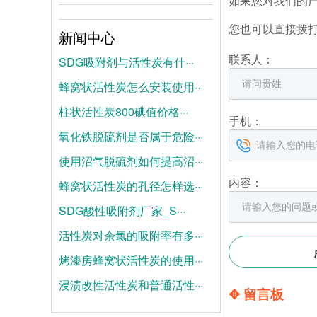
如果您对我们的
您也可以直接拨
新闻中心
联系人：
SDG吸附剂与活性炭有什···
蜂窝状活性炭怎么安装使用···
2026-08-04
柱状活性炭800碘值价格···
2026-07-28
手机：
氧化铁脱硫剂是否属于危险···
2026-07-21
使用沼气脱硫剂如何提高沼···
2025-06-19
内容：
蜂窝状活性炭的孔径怎样选···
2025-06-12
SDG酸性吸附剂厂家_S···
2025-06-05
活性炭对余氯的吸附率有多···
2025-05-28
烤漆房蜂窝状活性炭的使用···
2025-05-21
浸渍改性活性炭和普通活性···
2025-05-14
✥ 留言板
2025-05-07