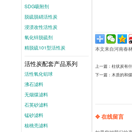
SDG吸附剂
脱硫脱硝活性炭
浸渍改性活性炭
氧化锌脱硫剂
精脱硫101型活性炭
本文来自河南春
活性炭配套产品系列
上一篇：
柱状炭有
活性氧化铝球
下一篇：
木质的和
沸石滤料
无烟煤滤料
石英砂滤料
锰砂滤料
✥ 在线留言
核桃壳滤料