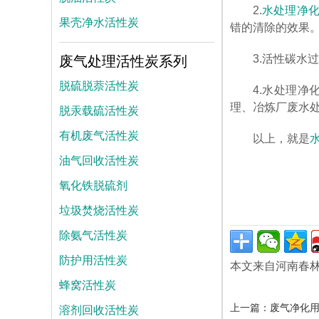
2.
水处理净
果壳净水活性炭
错的清除的效果
废气处理活性炭系列
3.活性碳水
脱硫脱萘活性炭
4.水处理
理、冶炼厂废水
脱汞载硫活性炭
有机废气活性炭
以上，就是
油气回收活性炭
氧化铁脱硫剂
垃圾焚烧活性炭
除氨气活性炭
防护用活性炭
本文来自河南春
蜂窝活性炭
上一篇：
废气净化
溶剂回收活性炭