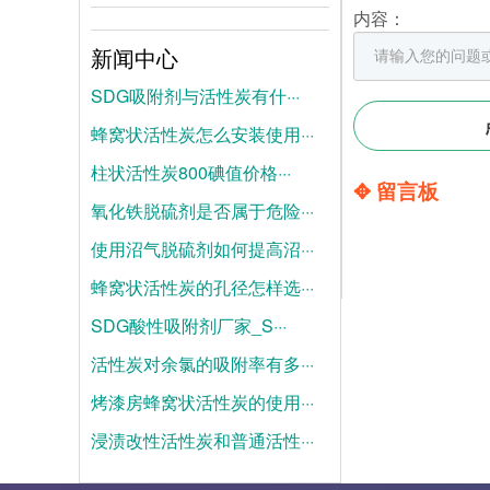
内容：
新闻中心
SDG吸附剂与活性炭有什···
蜂窝状活性炭怎么安装使用···
2026-08-04
柱状活性炭800碘值价格···
2026-07-28
✥ 留言板
氧化铁脱硫剂是否属于危险···
2026-07-21
使用沼气脱硫剂如何提高沼···
2025-06-19
蜂窝状活性炭的孔径怎样选···
2025-06-12
SDG酸性吸附剂厂家_S···
2025-06-05
活性炭对余氯的吸附率有多···
2025-05-28
烤漆房蜂窝状活性炭的使用···
2025-05-21
浸渍改性活性炭和普通活性···
2025-05-14
2025-05-07