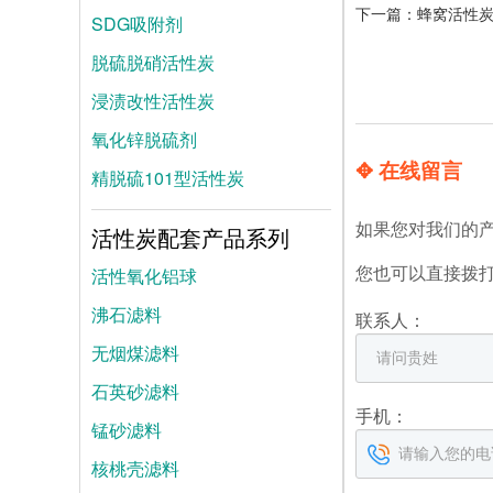
下一篇：
蜂窝活性
SDG吸附剂
脱硫脱硝活性炭
浸渍改性活性炭
氧化锌脱硫剂
✥ 在线留言
精脱硫101型活性炭
如果您对我们的
活性炭配套产品系列
活性氧化铝球
您也可以直接拨
沸石滤料
联系人：
无烟煤滤料
石英砂滤料
手机：
锰砂滤料
核桃壳滤料