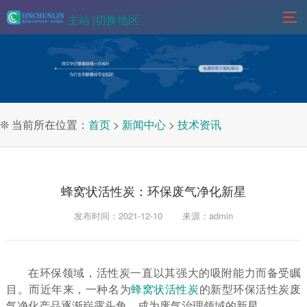
主站 |
切换地区
❊ 当前所在位置：
首页
>
新闻中心
>
技术资讯
蜂窝状活性炭：环保废气净化新星
发布时间：2021-12-10
来源：admin
在环保领域，活性炭一直以其强大的吸附能力而备受瞩
目。而近年来，一种名为
蜂窝状活性炭
的新型环保活性炭废
气净化产品逐渐崭露头角，成为废气治理领域的新星。