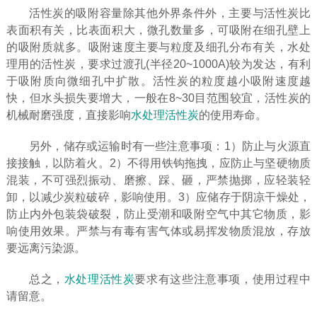
活性炭的吸附容量除其他外界条件外，主要与活性炭比
表面积有关，比表面积大，微孔数量多，可吸附在细孔壁上
的吸附质就多。吸附速度主要与粒度及细孔分布有关，水处
理用的活性炭，要求过渡孔(半径20~1000A)较为发达，有利
于吸附质向微细孔中扩散。活性炭的粒度越小吸附速度越
快，但水头损失要增大，一般在8~30目范围较宜，活性炭的
机械耐磨强度，直接影响
水处理活性炭
的使用寿命。
另外，储存或运输时有一些注意事项：1）防止与火源直
接接触，以防着火。2）不得用铁钩拖拽，应防止与坚硬物质
混装，不可强烈振动、磨擦、踩、砸，严禁抛掷，应轻装轻
卸，以减少炭粒破碎，影响使用。3）应储存于阴凉干燥处，
防止内外包装袋破裂，防止受潮和吸附空气中其它物质，影
响使用效果。严禁与有毒有害气体或易挥发物质混放，存放
要远离污染源。
总之，
水处理活性炭
要求有这些注意事项，使用过程中
请留意。