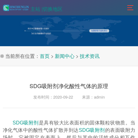
主站 |
切换地区
❊ 当前所在位置：
首页
>
新闻中心
>
技术资讯
SDG吸附剂净化酸性气体的原理
发布时间：2020-09-22
来源：admin
SDG吸附剂
是具有较大比表面积的固体颗粒状物质。当
净化气体中的酸性气体扩散并到达
SDG吸附剂
的表面吸附力
场时，它被固定在表面上，然后与其中的活性成分相互作