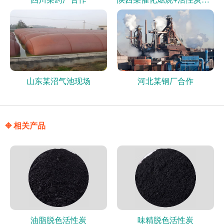
山东某沼气池现场
河北某钢厂合作
✥ 相关产品
油脂脱色活性炭
味精脱色活性炭