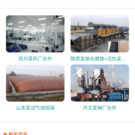
四川某药厂合作
陕西某催化燃烧+活性炭现场
山东某沼气池现场
河北某钢厂合作
✥ 相关产品