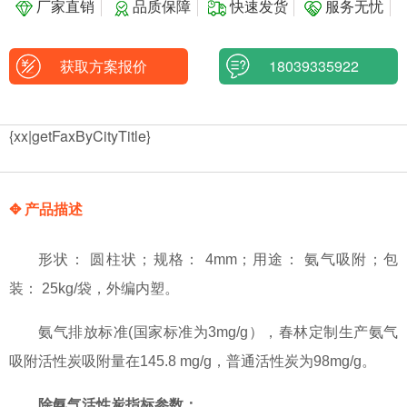
厂家直销
品质保障
快速发货
服务无忧
获取方案报价
18039335922
{xx|getFaxByCityTitle}
✥ 产品描述
形状： 圆柱状；规格： 4mm；用途： 氨气吸附；包
装： 25kg/袋，外编内塑。
氨气排放标准(国家标准为3mg/g），春林定制生产氨气
吸附活性炭吸附量在145.8 mg/g，普通活性炭为98mg/g。
除氨气活性炭指标参数：