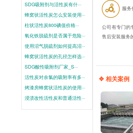
SDG吸附剂与活性炭有什···
服务
蜂窝状活性炭怎么安装使用···
2026-08-04
柱状活性炭800碘值价格···
2026-07-28
公司有专门的
氧化铁脱硫剂是否属于危险···
2026-07-21
售后安装服务
使用沼气脱硫剂如何提高沼···
2025-06-19
蜂窝状活性炭的孔径怎样选···
2025-06-12
SDG酸性吸附剂厂家_S···
2025-06-05
活性炭对余氯的吸附率有多···
2025-05-28
✥ 相关案例
烤漆房蜂窝状活性炭的使用···
2025-05-21
浸渍改性活性炭和普通活性···
2025-05-14
2025-05-07