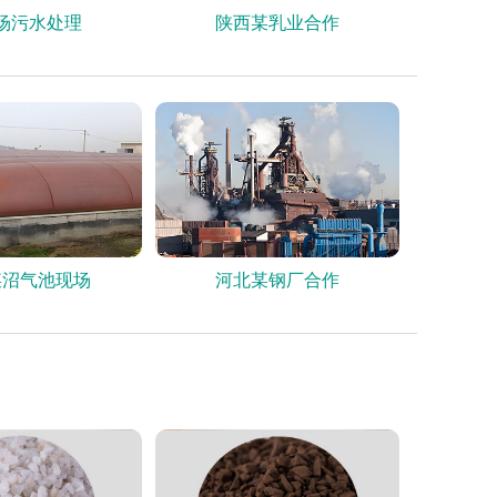
场污水处理
陕西某乳业合作
某沼气池现场
河北某钢厂合作