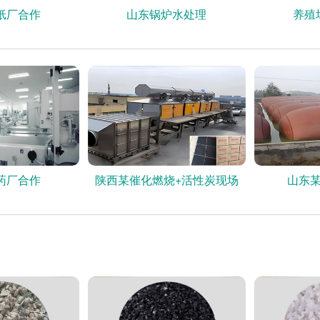
纸厂合作
山东锅炉水处理
养殖
药厂合作
陕西某催化燃烧+活性炭现场
山东