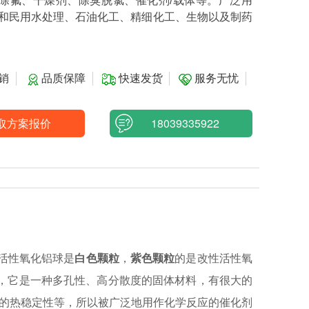
除氟、干燥剂、除臭脱氯、催化剂/载体等。广泛用
和民用水处理、石油化工、精细化工、生物以及制药
销
品质保障
快速发货
服务无忧
取方案报价
18039335922
a。活性氧化铝球是
白色颗粒
，
紫色颗粒
的是改性活性氧
”，它是一种多孔性、高分散度的固体材料，有很大的
的热稳定性等，所以被广泛地用作化学反应的催化剂