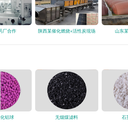
药厂合作
陕西某催化燃烧+活性炭现场
山东
氧化铝球
无烟煤滤料
石