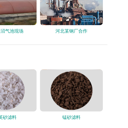
某沼气池现场
河北某钢厂合作
英砂滤料
锰砂滤料