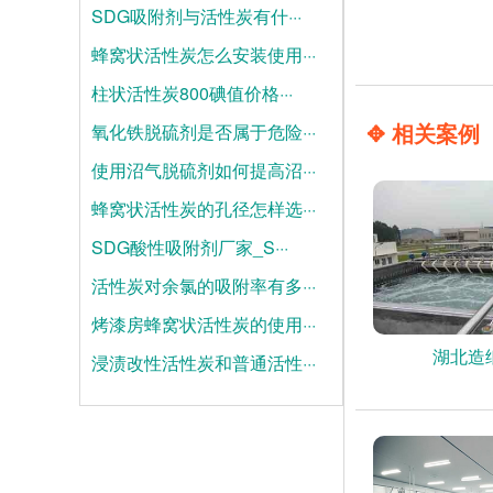
SDG吸附剂与活性炭有什···
蜂窝状活性炭怎么安装使用···
2026-08-04
柱状活性炭800碘值价格···
2026-07-28
✥ 相关案例
氧化铁脱硫剂是否属于危险···
2026-07-21
使用沼气脱硫剂如何提高沼···
2025-06-19
蜂窝状活性炭的孔径怎样选···
2025-06-12
SDG酸性吸附剂厂家_S···
2025-06-05
活性炭对余氯的吸附率有多···
2025-05-28
烤漆房蜂窝状活性炭的使用···
2025-05-21
湖北造
浸渍改性活性炭和普通活性···
2025-05-14
2025-05-07