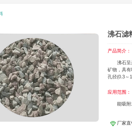
料
沸石滤
产品简介：
沸石呈
矿物，具有
孔径(0.3
应用范围：
能吸附
厂家直