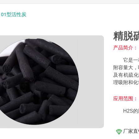
101型活性炭
精脱硫
产品简介：
它是一
附容量大，
及有机硫化
理吸附和化
应用范围：
H2S
厂家直