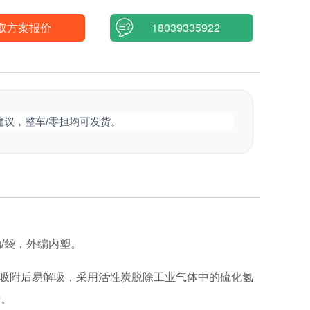
取方案报价
18039335922
建议，整车/零担均可发货。
kg/袋，外编内塑。
吸附后易解吸，采用活性炭脱除工业气体中的硫化氢
附。