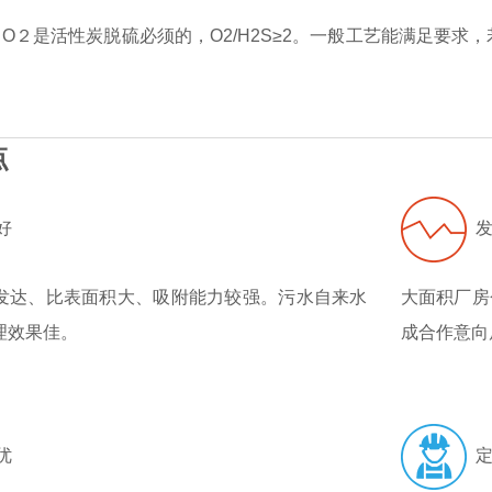
：O２是活性炭脱硫必须的，O2/H2S≥2。一般工艺能满足要
点
好
发
发达、比表面积大、吸附能力较强。污水自来水
大面积厂房
理效果佳。
成合作意向
优
定