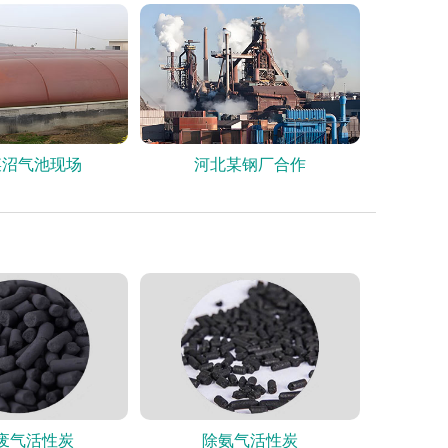
某沼气池现场
河北某钢厂合作
废气活性炭
除氨气活性炭