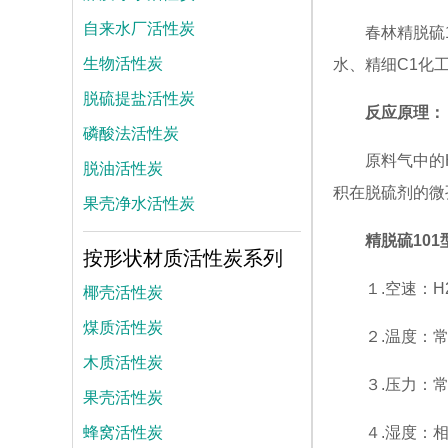
自来水厂活性炭
春林精脱硫
生物活性炭
水、精细C1化
脱硫提盐活性炭
反应原理：
磷酸法活性炭
原料气中的
脱油活性炭
积在脱硫剂的微孔内
果壳净水活性炭
精脱硫10
按形状材质活性炭系列
椰壳活性炭
１.空速：H2
煤质活性炭
２.温度：
木质活性炭
３.压力：常
果壳活性炭
蜂窝活性炭
４.湿度：