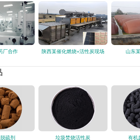
药厂合作
陕西某催化燃烧+活性炭现场
山东
品
铁脱硫剂
垃圾焚烧活性炭
有机