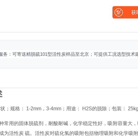
获
区服务：可寄送精脱硫101型活性炭样品至北京；可提供工况选型技术
述
状；规格： 1-2mm，3-4mm；用途： H2S的脱除；包装： 25
种常用的固体脱硫剂，耐酸耐碱，化学稳定性好，吸附容量大，
成为活性炭 硫。活性炭对硫化氢的吸附包括物理吸附和化学吸