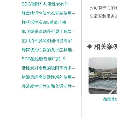
SDG吸附剂与活性炭有什···
公司有专门的
蜂窝状活性炭怎么安装使用···
2026-08-04
售后安装服务
柱状活性炭800碘值价格···
2026-07-28
氧化铁脱硫剂是否属于危险···
2026-07-21
使用沼气脱硫剂如何提高沼···
2025-06-19
✥ 相关案
蜂窝状活性炭的孔径怎样选···
2025-06-12
SDG酸性吸附剂厂家_S···
2025-06-05
活性炭对余氯的吸附率有多···
2025-05-28
烤漆房蜂窝状活性炭的使用···
2025-05-21
浸渍改性活性炭和普通活性···
2025-05-14
2025-05-07
湖北造