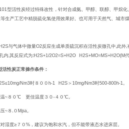
101型活性炭经过特殊改性，针对合成氨、甲醇、联醇、甲烷化
工等生产工艺中精脱硫化氢使用效果好。也可用于天然气、城市煤
H2S与气体中微量O2反应生成单质硫沉积在活性炭微孔中,此外,
,其反应式为:H2S+1/2O2=S+H2O H2S+MO=MS+H2O(
1型活性炭正常操作条件：
S≤10mg/Nm3时８００h-1 H2S＞10mg/Nm3时500-800h-1。
常温~８０℃ 更佳温度３０-４０℃。
压~８.０Mpa。
相对湿度≥７０%，建议为饱和水汽，但不能带液态水进床层。