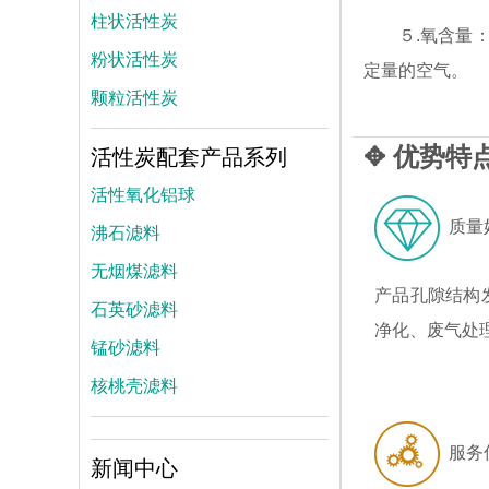
柱状活性炭
５.氧含量
粉状活性炭
定量的空气。
颗粒活性炭
✥ 优势特
活性炭配套产品系列
活性氧化铝球
质量
沸石滤料
无烟煤滤料
产品孔隙结构
石英砂滤料
净化、废气处
锰砂滤料
核桃壳滤料
服务
新闻中心