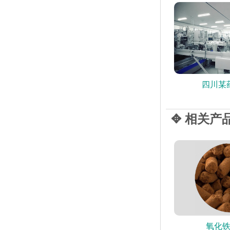
四川某
✥ 相关产
氧化