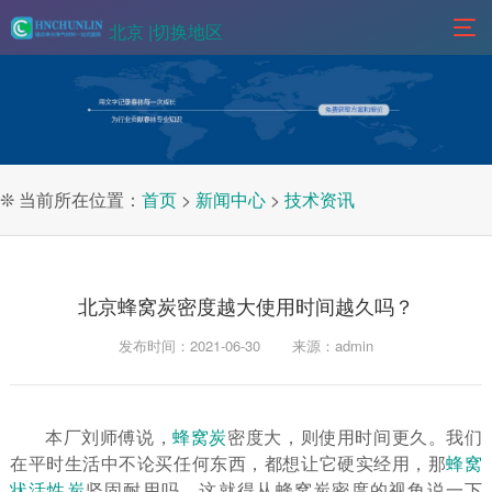
北京 |
切换地区
❊ 当前所在位置：
首页
>
新闻中心
>
技术资讯
北京蜂窝炭密度越大使用时间越久吗？
发布时间：2021-06-30
来源：admin
本厂刘师傅说，
蜂窝炭
密度大，则使用时间更久。我们
在平时生活中不论买任何东西，都想让它硬实经用，那
蜂窝
状活性炭
坚固耐用吗，这就得从蜂窝炭密度的视角说一下