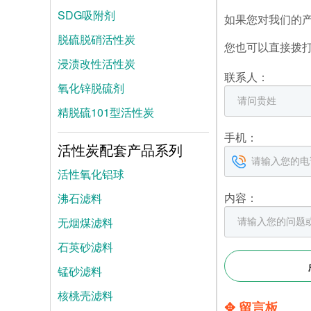
SDG吸附剂
如果您对我们的
脱硫脱硝活性炭
您也可以直接拨
浸渍改性活性炭
联系人：
氧化锌脱硫剂
精脱硫101型活性炭
手机：
活性炭配套产品系列
活性氧化铝球
内容：
沸石滤料
无烟煤滤料
石英砂滤料
锰砂滤料
核桃壳滤料
✥ 留言板