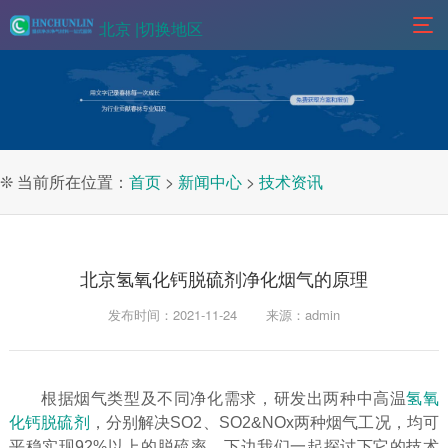
北京 |
切换地区
❊ 当前所在位置：
首页
>
新闻中心
>
技术资讯
北京氢氧化钙脱硫剂净化烟气的原理
发布时间：2021-11-24
来源：admin
根据烟气类型及不同净化需求，研发出两种中高温
氢氧
化钙脱硫剂
，分别解决SO2、SO2&NOx两种烟气工况，均可
平稳实现92%以上的脱硫率。下边我们一起探讨下它的技术