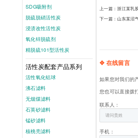
SDG吸附剂
上一篇：
浙江某乳
脱硫脱硝活性炭
下一篇：
山东某沼
浸渍改性活性炭
氧化锌脱硫剂
精脱硫101型活性炭
✥ 在线留言
活性炭配套产品系列
活性氧化铝球
如果您对我们的
沸石滤料
您也可以直接拨
无烟煤滤料
联系人：
石英砂滤料
锰砂滤料
核桃壳滤料
手机：