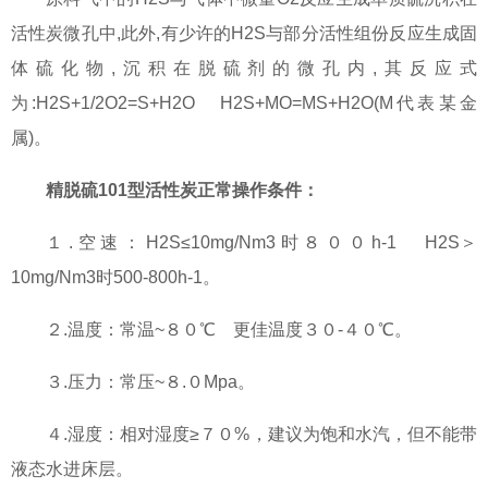
活性炭微孔中,此外,有少许的H2S与部分活性组份反应生成固
体硫化物,沉积在脱硫剂的微孔内,其反应式
为:H2S+1/2O2=S+H2O H2S+MO=MS+H2O(M代表某金
属)。
精脱硫101型活性炭正常操作条件：
１.空速：H2S≤10mg/Nm3时８００h-1 H2S＞
10mg/Nm3时500-800h-1。
２.温度：常温~８０℃ 更佳温度３０-４０℃。
３.压力：常压~８.０Mpa。
４.湿度：相对湿度≥７０%，建议为饱和水汽，但不能带
液态水进床层。