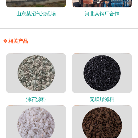
山东某沼气池现场
河北某钢厂合作
✥ 相关产品
沸石滤料
无烟煤滤料