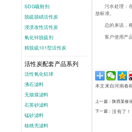
SDG吸附剂
污水处理：
放标准。
脱硫脱硝活性炭
总的来说，
浸渍改性活性炭
氧化锌脱硫剂
客户使用产
精脱硫101型活性炭
活性炭配套产品系列
活性氧化铝球
沸石滤料
本文来自河南春
无烟煤滤料
上一篇：
陕西某催
石英砂滤料
下一篇：
没有了！
锰砂滤料
核桃壳滤料