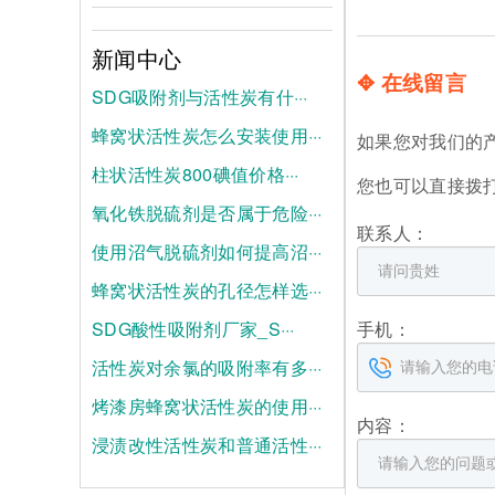
新闻中心
✥ 在线留言
SDG吸附剂与活性炭有什···
蜂窝状活性炭怎么安装使用···
2026-08-04
如果您对我们的
柱状活性炭800碘值价格···
2026-07-28
您也可以直接拨
氧化铁脱硫剂是否属于危险···
2026-07-21
联系人：
使用沼气脱硫剂如何提高沼···
2025-06-19
蜂窝状活性炭的孔径怎样选···
2025-06-12
手机：
SDG酸性吸附剂厂家_S···
2025-06-05
活性炭对余氯的吸附率有多···
2025-05-28
烤漆房蜂窝状活性炭的使用···
2025-05-21
内容：
浸渍改性活性炭和普通活性···
2025-05-14
2025-05-07