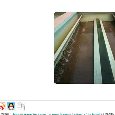
。
林官网：
http://www.hnchunlin.com/tianjin/jsnews/69.html
,转载请