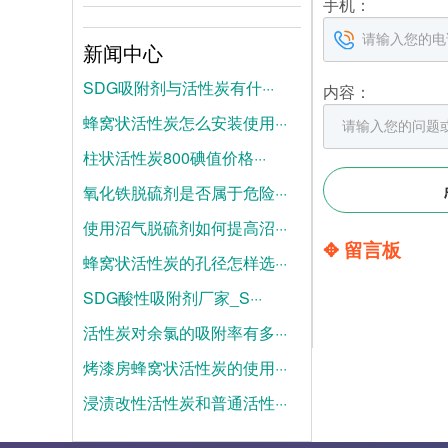
手机：
新闻中心
SDG吸附剂与活性炭有什···
内容：
蜂窝状活性炭怎么安装使用···
2026-08-04
柱状活性炭800碘值价格···
2026-07-28
氧化铁脱硫剂是否属于危险···
2026-07-21
使用沼气脱硫剂如何提高沼···
2025-06-19
✥ 留言板
蜂窝状活性炭的孔径怎样选···
2025-06-12
SDG酸性吸附剂厂家_S···
2025-06-05
活性炭对余氯的吸附率有多···
2025-05-28
烤漆房蜂窝状活性炭的使用···
2025-05-21
浸渍改性活性炭和普通活性···
2025-05-14
2025-05-07