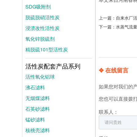
SDG吸附剂
脱硫脱硝活性炭
上一篇：
自来水厂
下一篇：
水蒸气流
浸渍改性活性炭
氧化锌脱硫剂
精脱硫101型活性炭
活性炭配套产品系列
✥ 在线留言
活性氧化铝球
沸石滤料
如果您对我们的
无烟煤滤料
您也可以直接拨
石英砂滤料
联系人：
锰砂滤料
核桃壳滤料