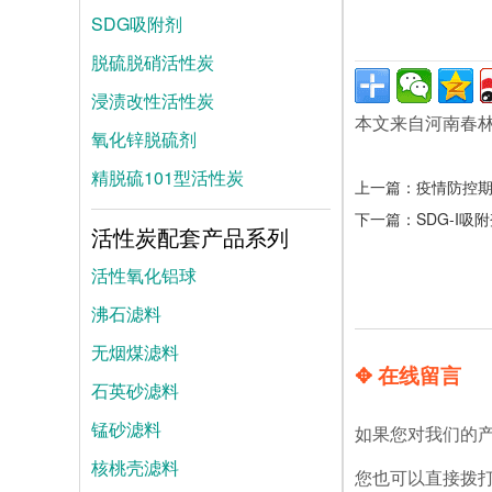
SDG吸附剂
脱硫脱硝活性炭
浸渍改性活性炭
本文来自河南春
氧化锌脱硫剂
精脱硫101型活性炭
上一篇：
疫情防控
下一篇：
SDG-I吸
活性炭配套产品系列
活性氧化铝球
沸石滤料
无烟煤滤料
✥ 在线留言
石英砂滤料
锰砂滤料
如果您对我们的
核桃壳滤料
您也可以直接拨