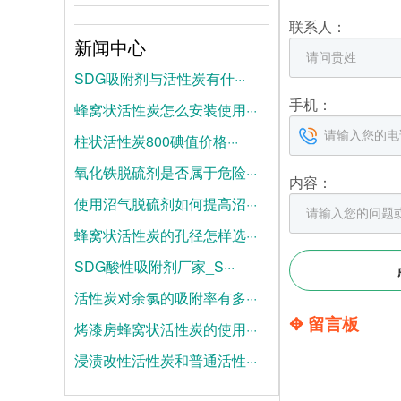
联系人：
新闻中心
SDG吸附剂与活性炭有什···
手机：
蜂窝状活性炭怎么安装使用···
2026-08-04
柱状活性炭800碘值价格···
2026-07-28
氧化铁脱硫剂是否属于危险···
2026-07-21
内容：
使用沼气脱硫剂如何提高沼···
2025-06-19
蜂窝状活性炭的孔径怎样选···
2025-06-12
SDG酸性吸附剂厂家_S···
2025-06-05
活性炭对余氯的吸附率有多···
2025-05-28
✥ 留言板
烤漆房蜂窝状活性炭的使用···
2025-05-21
浸渍改性活性炭和普通活性···
2025-05-14
2025-05-07