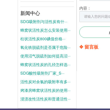
内容：
新闻中心
SDG吸附剂与活性炭有什···
蜂窝状活性炭怎么安装使用···
2026-08-04
柱状活性炭800碘值价格···
2026-07-28
✥ 留言板
氧化铁脱硫剂是否属于危险···
2026-07-21
使用沼气脱硫剂如何提高沼···
2025-06-19
蜂窝状活性炭的孔径怎样选···
2025-06-12
SDG酸性吸附剂厂家_S···
2025-06-05
活性炭对余氯的吸附率有多···
2025-05-28
烤漆房蜂窝状活性炭的使用···
2025-05-21
浸渍改性活性炭和普通活性···
2025-05-14
2025-05-07