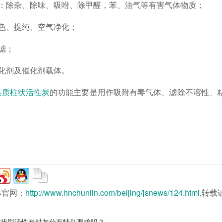
化：除杂、除味、吸咐、除甲醛，苯、油气等有害气体物质；
脱色、提纯、空气净化；
滤；
催化剂及催化剂载体。
煤质柱状活性炭
的功能主要是用作吸附有毒气体、滤除不溶性、
林官网：
http://www.hnchunlin.com/beijing/jsnews/124.html
,转载
柱状型活性炭对灰分有特别要求吗？