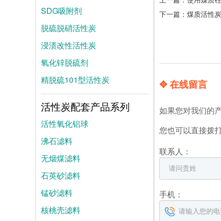
SDG吸附剂
下一篇：
煤质活性
脱硫脱硝活性炭
浸渍改性活性炭
氧化锌脱硫剂
精脱硫101型活性炭
✥ 在线留言
活性炭配套产品系列
如果您对我们的
活性氧化铝球
您也可以直接拨
沸石滤料
联系人：
无烟煤滤料
石英砂滤料
锰砂滤料
手机：
核桃壳滤料