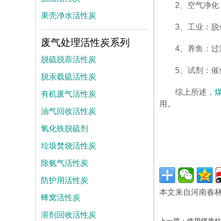
2、空气净
果壳净水活性炭
3、工业：
废气处理活性炭系列
4、养鱼：过
脱硫脱萘活性炭
5、试剂：
脱汞载硫活性炭
有机废气活性炭
综上所述，
用。
油气回收活性炭
氧化铁脱硫剂
垃圾焚烧活性炭
除氨气活性炭
防护用活性炭
本文来自河南春
蜂窝活性炭
溶剂回收活性炭
上一篇：
使用煤质