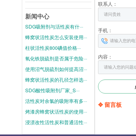
联系人：
新闻中心
SDG吸附剂与活性炭有什···
手机：
蜂窝状活性炭怎么安装使用···
2026-08-04
柱状活性炭800碘值价格···
2026-07-28
内容：
氧化铁脱硫剂是否属于危险···
2026-07-21
使用沼气脱硫剂如何提高沼···
2025-06-19
蜂窝状活性炭的孔径怎样选···
2025-06-12
SDG酸性吸附剂厂家_S···
2025-06-05
活性炭对余氯的吸附率有多···
2025-05-28
✥ 留言板
烤漆房蜂窝状活性炭的使用···
2025-05-21
浸渍改性活性炭和普通活性···
2025-05-14
2025-05-07