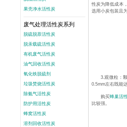
性炭为降低成本
果壳净水活性炭
选用小炭包装且
废气处理活性炭系列
脱硫脱萘活性炭
脱汞载硫活性炭
有机废气活性炭
油气回收活性炭
氧化铁脱硫剂
3.观微粒
垃圾焚烧活性炭
0.5mm左右既
除氨气活性炭
购买
蜂巢活
防护用活性炭
比较强。
蜂窝活性炭
溶剂回收活性炭