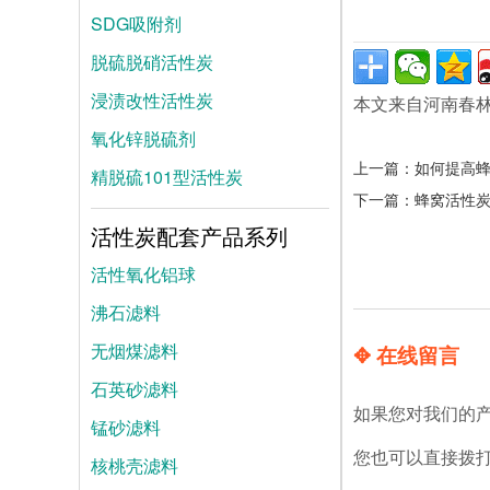
SDG吸附剂
脱硫脱硝活性炭
浸渍改性活性炭
本文来自河南春
氧化锌脱硫剂
上一篇：
如何提高蜂
精脱硫101型活性炭
下一篇：
蜂窝活性
活性炭配套产品系列
活性氧化铝球
沸石滤料
无烟煤滤料
✥ 在线留言
石英砂滤料
如果您对我们的
锰砂滤料
您也可以直接拨
核桃壳滤料