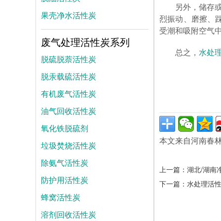
另外，储存
果壳净水活性炭
烈振动、磨擦、
受潮和吸附空气
废气处理活性炭系列
总之，
水处
脱硫脱萘活性炭
脱汞载硫活性炭
有机废气活性炭
油气回收活性炭
氧化铁脱硫剂
本文来自河南春
垃圾焚烧活性炭
除氨气活性炭
上一篇：
湖北/湖南
防护用活性炭
下一篇：
水处理活
蜂窝活性炭
溶剂回收活性炭