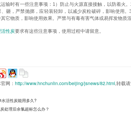
或运输时有一些注意事项：1）防止与火源直接接触，以防着火。
踩、砸，严禁抛掷，应轻装轻卸，以减少炭粒破碎，影响使用。
中其它物质，影响使用效果。严禁与有毒有害气体或易挥发物质
理活性炭
要求有这些注意事项，使用过程中请留意。
林官网：
http://www.hnchunlin.com/beijing/jsnews/82.html
,转载
净水活性炭能用多久?
性炭处理后余氯超标怎么办？