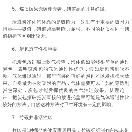
5、煤质碳果壳碳椰壳碳，碘值高的才算好碳。
活胜炭净化汽体靠的是吸附力，这里有个重要的吸附力
指标——碘值，碘值越高吸附力越强。不同的材质在同一碘
值指标下区别比较大。
6、炭包透气性很重要
把炭包放进嘴上吹气检查，汽体假如能够很简单的通过
炭包，表明该炭包的气体通过性优良，假如炭包感到吹不
动，气体难以通过，那里面装的再好的炭也难以发挥很大效
果。自身做为被动吸附的产品，气体需要可以自如的穿透到
炭包深处，炭包才能发挥优良的空气治理效果。从理论上
讲，把炭包撕破把炭直接的放进托盘里可能是气体通过性比
较好的方法，自然这种方法对卫生环境有一定的影响。
7、竹碳并非活性碳
竹碳是1种很**的健康家居用品，竹碳纤维制作的枕芯鞋