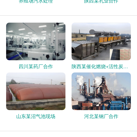
养殖场污水处理
陕西某乳业合作
四川某药厂合作
陕西某催化燃烧+活性炭现场
山东某沼气池现场
河北某钢厂合作